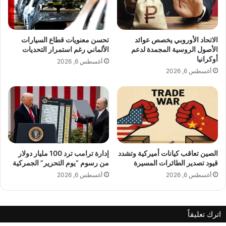
ل
خ
ت
ل
ص
ي
ر
ل
الاتحاد الأوروبي يخصص عوائد
تحسن معنويات قطاع السيارات
ي
ت
الأصول الروسية المجمدة لدعم
الألماني رغم استمرار التحديات
ح
ف
أوكرانيا
أغسطس 6, 2026
ا
ت
أغسطس 6, 2026
ل
ت
د
ح
و
د
ر
ا
ي
ر
ل
ه
ل
ا
ض
ا
الصين تعاقب كيانات أميركية وتشدد
إدارة ترامب ترد 100 مليار دولار
ر
قيود تصدير الطائرات المسيرة
من رسوم “يوم التحرير” الجمركية
ل
ي
خ
أغسطس 6, 2026
أغسطس 6, 2026
ب
ا
ة
ص
ع
"
اترك تعليقاً
ل
M
ى