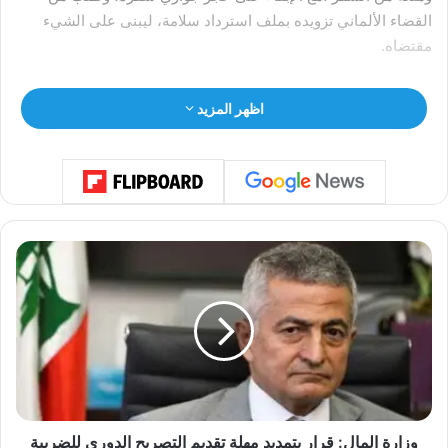
القضاء الألماني تزويده بملف استرداد سلامة، ليبنى على الشيء
مقتضاه.
اظهر المزيد
و
ز
ا
ر
ة
ا
ل
م
ا
ل
وزارة المال: قرار بتمديد مهلة تقديم التصريح الدوري للضريبة