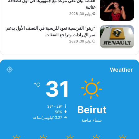
الفنانة بيان على موعد مع جمهورها في أول انطلاقة
غنائية
يوليو 30, 2026
“رينو” الفرنسية تعود للربحية في النصف الأول بدعم
نمو الإيرادات وتراجع النفقات
يوليو 30, 2026
Weather
31
℃
Beirut
33º - 29º
58%
3.27 كيلومتر/ساعة
سماء صافية