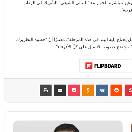
وغير مباشرة للحوار مع “الثنائي الشيعي” الشّريك في الوطن،
ريبة”.
يحتاج إليه البلد في هذه المرحلة”، معتبرًا أنّ “خطوة البطريرك
ة، وتفتح خطوط الاتصال على كلّ الأفرقاء”.
بينتيريست
‏Reddit
‏VKontakte
Odnoklassniki
‫Pocket
مشاركة عبر البريد
طباعة
م
ط