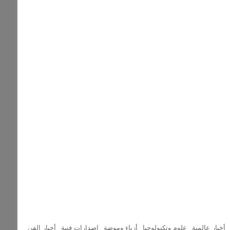
أخبار عالمية
علوم وتكنولوجيا
أزياء وموضة
إصدارات فنية
أخبار الفن