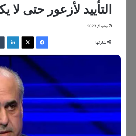
التأييد لأزعور حتى لا 
يونيو 5, 2023
فيسبوك
‫X
لينكدإن
شاركها