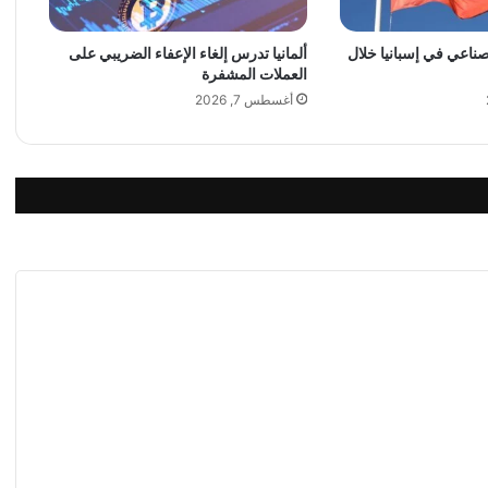
ن
ت
لصناعي في إسبانيا خلال
ألمانيا تدرس إلغاء الإعفاء الضريبي على
خ
العملات المشفرة
ا
ب
أغسطس 7, 2026
ا
ل
م
ر
ش
ح
ا
ل
م
ن
ا
س
ب
ب
ع
ي
د