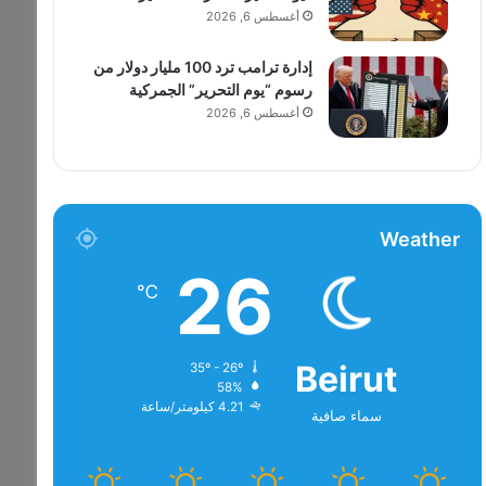
أغسطس 6, 2026
إدارة ترامب ترد 100 مليار دولار من
رسوم “يوم التحرير” الجمركية
أغسطس 6, 2026
Weather
26
℃
Beirut
35º - 26º
58%
4.21 كيلومتر/ساعة
سماء صافية