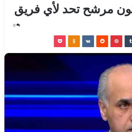
يكون مرشح تحد لأي فريق
0
‏Tumblr
بينتيريست
‏Reddit
‏VKontakte
Odnoklassniki
‫Pocket