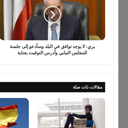
ي
:
ل
ا
ي
و
ج
د
بري: لا يوجد توافق في البلد وسأدعو إلى جلسة
ت
للمجلس النيابي وأدرس التوقيت بعناية
و
ا
ف
ق
ف
مقالات ذات صلة
ي
ا
ل
ب
ل
د
و