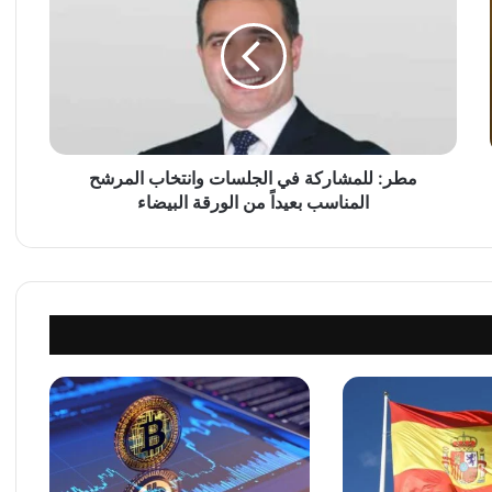
ر
:
ل
ل
م
ش
ا
ر
مطر: للمشاركة في الجلسات وانتخاب المرشح
ك
المناسب بعيداً من الورقة البيضاء
ة
ف
ي
ا
ل
ج
ل
س
ا
ت
و
ا