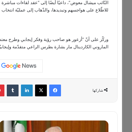
النّائب ميشال معوض”، داعيًا أيضًا إلى “عقد لقاءات مباشرة 
للاطّلاع على هواجسهم وتبديدها، والذّهاب إلى عمليّة انتخاب ق
وركّز على أنّ “أزعور هو صاحب رؤية وفكر إيجابي وطرح معتدل 
الماروني الكاردينال مار بشارة بطرس الراعي متقدّمة وإيجابيّ
فيسبوك
‫X
لينكدإن
‏Tumblr
شاركها
ب
ر