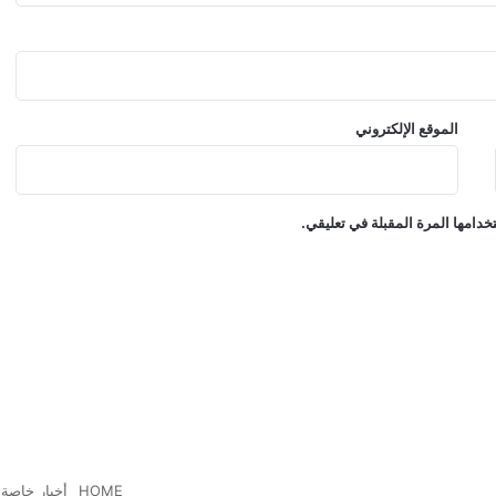
اً
م
ن
ا
ل
الموقع الإلكتروني
و
ر
ق
ة
دامها المرة المقبلة في تعليقي.
ا
ل
ب
ي
ض
ا
ء
HOME
أخبار خاصة