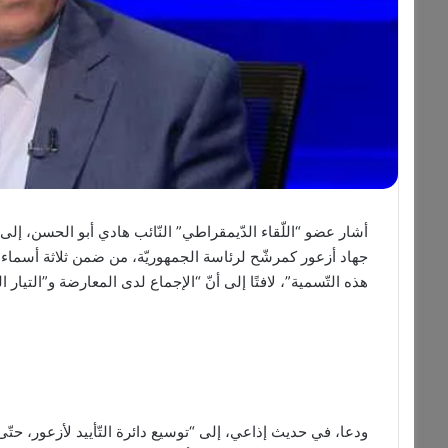
أشار عضو “اللّقاء الدّيمقراطي” النّائب هادي أبو الحسن، إلى 
جهاد أزعور كمرشّح لرئاسة الجمهوريّة، من ضمن ثلاثة أسماء 
هذه التّسمية”، لافتًا إلى أنّ “الإجماع لدى المعارضة و”التيار الو
ودعا، في حديث إذاعي، إلى “توسيع دائرة التّأييد لأزعور، حتّى 