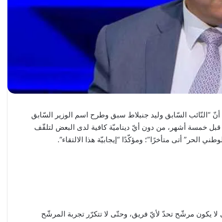
أنّ “النّائب السّابق وليد جنبلاط سبق وطرح اسم الوزير السّابق
قبل خمسة أشهر، من دون أيّ ديناميّة كافية لدى البعض لتلقّف
طني الحر” أتى متأخرًا”؛ ومؤكّدًا “إيجابيّة هذا الالتقاء”.
لا يكون مرشّح تحدّ لأيّ فريق، وحتّى لا تتكرّر تجربة المرشّح