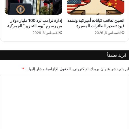
م
ح
ق
ب
ا
و
ر
ش
الصين تعاقب كيانات أميركية وتشدد
إدارة ترامب ترد 100 مليار دولار
ب
قيود تصدير الطائرات المسيرة
من رسوم “يوم التحرير” الجمركية
ك
ة
ي
أغسطس 6, 2026
أغسطس 6, 2026
ج
ا
د
ن
ي
ب
اترك تعليقاً
د
إ
ة
ع
ب
ط
لن يتم نشر عنوان بريدك الإلكتروني.
الحقول الإلزامية مشار إليها بـ
*
ا
ا
ا
ل
ء
م
ص
ل
ل
ف
ت
ف
ة
ا
ا
ع
ل
ل
ل
ر
إ
ئ
ي
ل
ا
ز