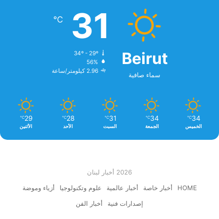
31
℃
Beirut
34º - 29º
56%
2.96 كيلومتر/ساعة
سماء صافية
29
28
31
34
34
℃
℃
℃
℃
℃
الخميس
الجمعة
السبت
الأحد
الأثنين
2026 أخبار لبنان
HOME
أخبار خاصة
أخبار عالمية
علوم وتكنولوجيا
أزياء وموضة
إصدارات فنية
أخبار الفن