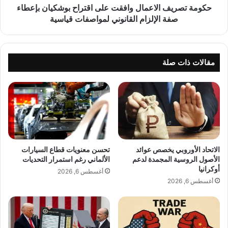
م
ف
حكومة تصريف الاعمال وافقت على اقتراح بوشكيان بإعطاء
ل
ا
صفة الإلزام القانوني لمواصفات قياسية
ف
ل
ا
ا
ل
ع
ل
م
مقالات ذات صلة
ب
ا
ن
ل
ا
و
ن
ا
ي
ف
ي
ق
ع
ت
ك
ع
الاتحاد الأوروبي يخصص عوائد
تحسن معنويات قطاع السيارات
س
ل
الأصول الروسية المجمدة لدعم
الألماني رغم استمرار التحديات
ت
ى
أوكرانيا
أغسطس 6, 2026
و
ا
أغسطس 6, 2026
ج
ق
ه
ت
ا
ر
و
ا