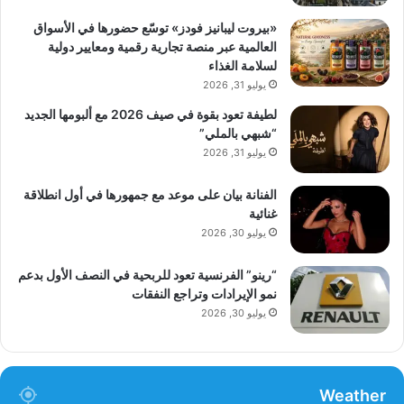
«بيروت ليبانيز فودز» توسّع حضورها في الأسواق
العالمية عبر منصة تجارية رقمية ومعايير دولية
لسلامة الغذاء
يوليو 31, 2026
لطيفة تعود بقوة في صيف 2026 مع ألبومها الجديد
“شبهي بالملي”
يوليو 31, 2026
الفنانة بيان على موعد مع جمهورها في أول انطلاقة
غنائية
يوليو 30, 2026
“رينو” الفرنسية تعود للربحية في النصف الأول بدعم
نمو الإيرادات وتراجع النفقات
يوليو 30, 2026
Weather