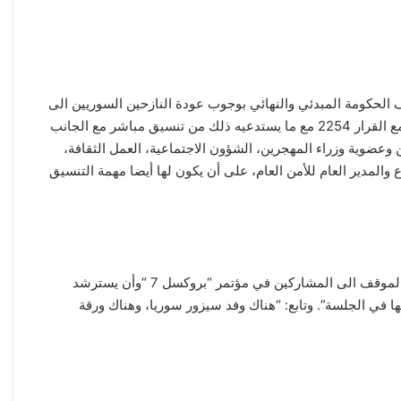
الحكومة المبدئي والنهائي بوجوب عودة النازحين السوريين الى
بلدهم عودة كريمة آمنة تنسجم مع القرارات الدولية، لاسيما مع القرار 2254 مع ما يستدعيه ذلك من تنسيق مباشر مع الجانب
 وعضوية وزراء المهجرين، الشؤون الاجتماعية، العمل الثقافة،
ع والمدير العام للأمن العام، على أن يكون لها أيضا مهمة التنسيق
كما قرر المجلس “تكليف وزير الخارجية والمغتربين إبلاغ هذا الموقف الى المشاركين في مؤتمر “بروكسل 7 “وأن يسترشد
 في الجلسة”. وتابع: “هناك وفد سيزور سوريا، وهناك ورقة