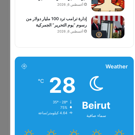
أغسطس 6, 2026
إدارة ترامب ترد 100 مليار دولار من
رسوم “يوم التحرير” الجمركية
أغسطس 6, 2026
Weather
28
℃
Beirut
35º - 28º
75%
4.64 كيلومتر/ساعة
سماء صافية