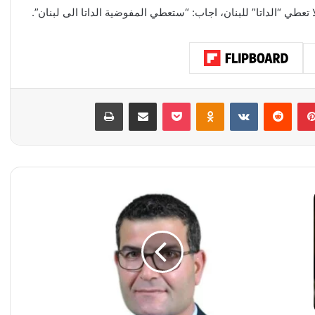
تعطي “الداتا” للبنان، اجاب: “ستعطي المفوضية الداتا الى لبنان”.
بينتيريست
‏Reddit
‏VKontakte
Odnoklassniki
‫Pocket
مشاركة عبر البريد
طباعة
و
ز
ي
ر
ا
ل
ز
ر
ا