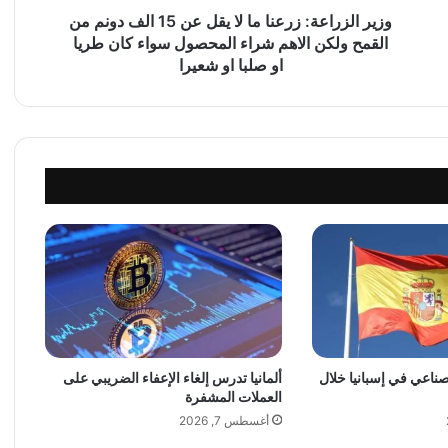
ع
وزير الزراعة: زرعنا ما لا يقل عن 15 الف دونم من
ة
القمح ولكن الاهم شراء المحصول سواء كان طريا
:
او صلبا او شعيرا
ز
ر
ع
ن
ا
م
ا
ل
ا
ي
ق
ل
ع
ن
1
لصناعي في إسبانيا خلال
ألمانيا تدرس إلغاء الإعفاء الضريبي على
العملات المشفرة
5
ا
أغسطس 7, 2026
ل