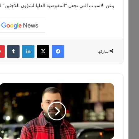
وعن الاسباب التي تجعل “المفوضية العليا لشؤون اللاجئين” لا 
فيسبوك
‫X
لينكدإن
‏Tumblr
شاركها
م
ن
ه
و
ط
ه
ا
ل
ح