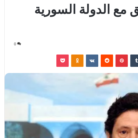
 مع الدولة السورية
0
‏Tumblr
بينتيريست
‏Reddit
‏VKontakte
Odnoklassniki
‫Pocket