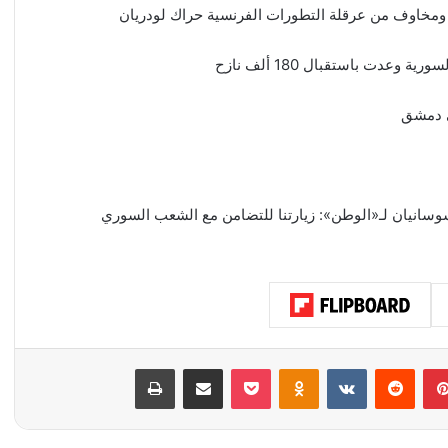
 ومخاوف من عرقلة التطورات الفرنسية حراك لودريان
 وعدت باستقبال 180 ألف نازح
لى دمشق
وسانيان لـ«الوطن»: زيارتنا للتضامن مع الشعب السوري
بينتيريست
‏Reddit
‏VKontakte
Odnoklassniki
‫Pocket
مشاركة عبر البريد
طباعة