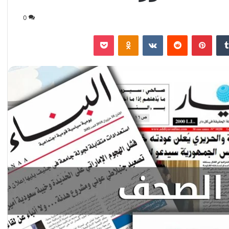
0
‏Tumblr
بينتيريست
‏Reddit
‏VKontakte
Odnoklassniki
‫Pocket