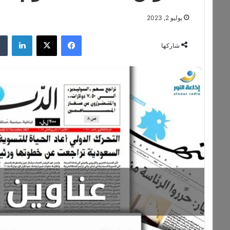
يوليو 2, 2023
فيسبوك
‫X
لينكدإن
شاركها