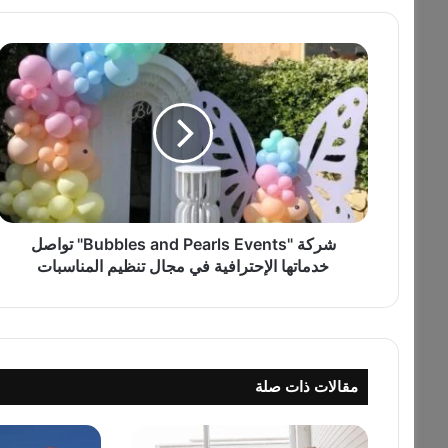
ش
ر
ك
ة
"
B
u
b
b
l
شركة "Bubbles and Pearls Events" تواصل
e
خدماتها الإحترافية في مجال تنظيم المناسبات
s
a
n
d
P
مقالات ذات صلة
e
a
r