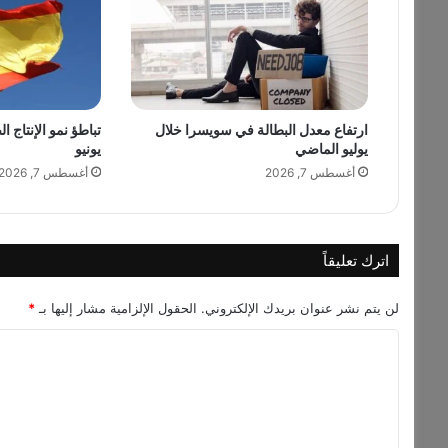
l
s
E
v
e
n
ارتفاع معدل البطالة في سويسرا خلال
تباطؤ نمو الإنتاج ا
t
يوليو الماضي
يونيو
s
"
أغسطس 7, 2026
أغسطس 7, 2026
ت
و
ا
ص
اترك تعليقاً
ل
خ
لن يتم نشر عنوان بريدك الإلكتروني.
الحقول الإلزامية مشار إليها بـ
*
د
م
ا
ا
ل
ت
ه
ت
ا
ع
ا