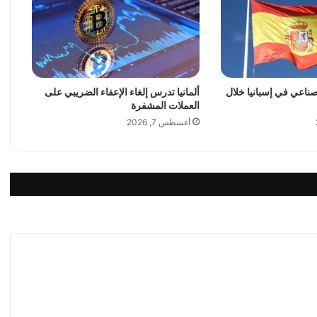
ض
ة
ا
ل
أ
ز
لصناعي في إسبانيا خلال
ألمانيا تدرس إلغاء الإعفاء الضريبي على
ي
العملات المشفرة
ا
ء
أغسطس 7, 2026
م
ي
ش
ا
ت
س
ت
ع
د
ل
ل
ا
ح