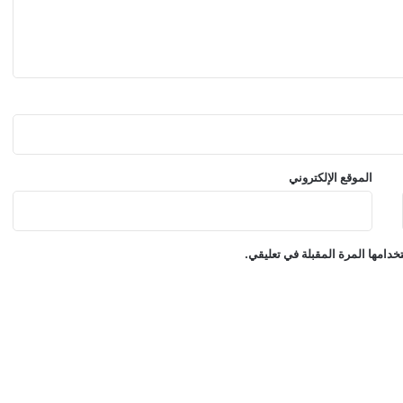
ت
ف
ا
ل
ب
ع
ي
د
م
الموقع الإلكتروني
ي
ل
ا
د
دامها المرة المقبلة في تعليقي.
ه
ا
ا
ل
ق
ا
د
م