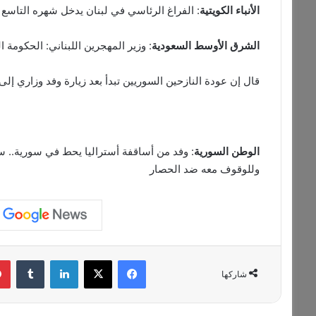
الأنباء
الكويتية
: الفراغ الرئاسي في لبنان يدخل شهره التاسع
الشرق
الأوسط
السعودية
: وزير المهجرين اللبناني: الحكومة السورية
قال إن عودة النازحين السوريين تبدأ بعد زيارة وفد وزاري إ
الوطن
السورية
: وفد من أساقفة أستراليا يحط في سورية.. س
وللوقوف معه ضد الحصار
فيسبوك
‫X
لينكدإن
‏Tumblr
شاركها