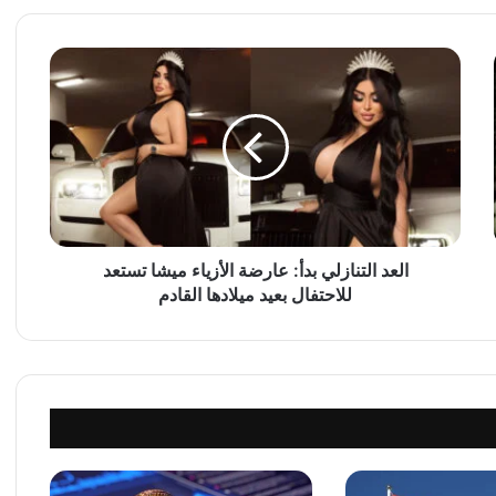
ا
ل
ع
د
ا
ل
ت
ن
ا
ز
العد التنازلي بدأ: عارضة الأزياء ميشا تستعد
ل
للاحتفال بعيد ميلادها القادم
ي
ب
د
أ
:
ع
ا
ر