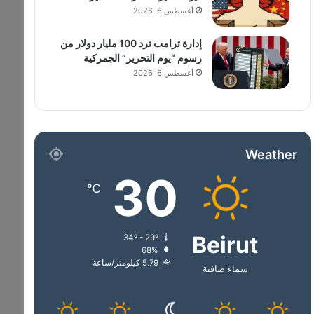
أغسطس 6, 2026
إدارة ترامب ترد 100 مليار دولار من
رسوم “يوم التحرير” الجمركية
أغسطس 6, 2026
Weather
30
℃
Beirut
34º - 29º
68%
5.79 كيلومتر/ساعة
سماء صافية