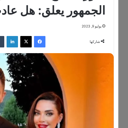
الجمهور يعلق: هل عادت
يوليو 9, 2023
فيسبوك
‫X
لينكدإن
شاركها