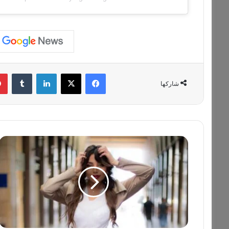
فيسبوك
‫X
لينكدإن
‏Tumblr
شاركها
ج
ن
ى
ر
و
ح
ا
ن
ا