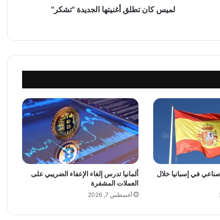
ل
لميس كان تطلق أغنيتها الجديدة "تشكر"
ق
أ
غ
ن
ي
ت
ه
ا
ا
ل
ج
د
ي
د
ة
لصناعي في إسبانيا خلال
ألمانيا تدرس إلغاء الإعفاء الضريبي على
"
العملات المشفرة
ت
ش
أغسطس 7, 2026
ك
ر