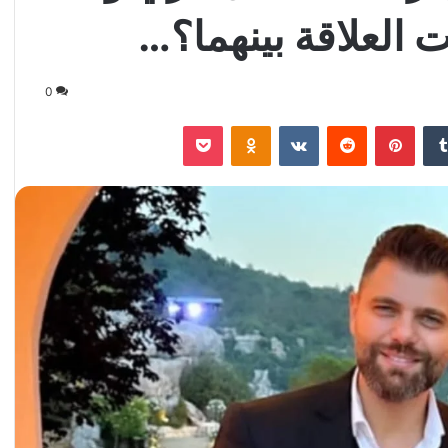
 العلاقة بينهما؟…
0
‏Tumblr
بينتيريست
‏Reddit
‏VKontakte
Odnoklassniki
‫Pocket