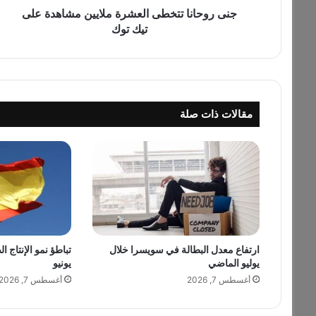
ت
جنى روحانا تتخطى العشرة ملايين مشاهدة على
ت
تيك توك
خ
ط
ى
ا
ل
مقالات ذات صلة
ع
ش
ر
ة
م
ل
ا
ي
ي
ارتفاع معدل البطالة في سويسرا خلال
تباطؤ نمو الإنتاج ا
ن
يوليو الماضي
يونيو
م
ش
أغسطس 7, 2026
أغسطس 7, 2026
ا
ه