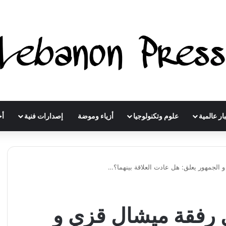
ار عالمية
علوم وتكنولوجيا
أزياء وموضة
إصدارات فنية
أخ
 الجمهور يعلق: هل عادت العلاقة بينهما؟…
ل رفقة ميشال قزي و