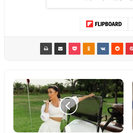
بينتيريست
‏Reddit
‏VKontakte
Odnoklassniki
‫Pocket
مشاركة عبر البريد
طباعة
ل
م
ي
س
ك
ا
ن
ت
ط