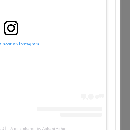
s post on Instagram
A post shared by Aghani Aghani – أغاني أغاني (@aghaniaghani)