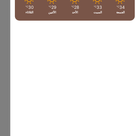
30
29
28
33
34
℃
℃
℃
℃
℃
الجمعة
السبت
الأحد
الأثنين
الثلاثاء