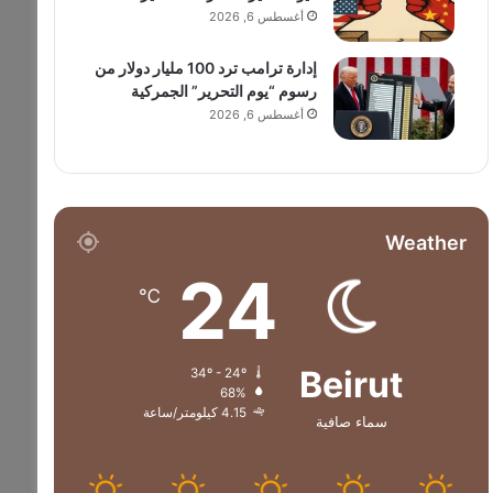
أغسطس 6, 2026
إدارة ترامب ترد 100 مليار دولار من
رسوم “يوم التحرير” الجمركية
أغسطس 6, 2026
Weather
24
℃
Beirut
34º - 24º
68%
4.15 كيلومتر/ساعة
سماء صافية