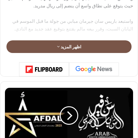
حيث يتوقع على نطاق واسع أن ينضم إلى ريال مدريد.
واستبعد باريس سان جيرمان مبابي من جولة ما قبل الموسم في
اليابان السبت، وقرر بيعه مالم يقتنع بتوقيع عقد جديد مع النادي.
اظهر المزيد
ش
خ
ص
ي
ا
ت
م
ب