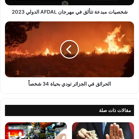
د
ع
شخصيات مبدعة تتألق في مهرجان AFDAL الدولي 2023
ة
ت
ا
ت
ل
أ
ح
ل
ر
ق
ا
ف
ئ
ي
ق
م
ف
ه
ي
ر
ا
الحرائق في الجزائر تودي بحياة 34 شخصاً
ج
ل
ا
ج
ن
ز
A
ا
مقالات ذات صلة
F
ئ
D
ر
A
ت
L
و