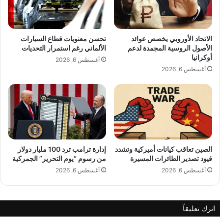
ا
د
ل
ي
د
ب
و
ح
الاتحاد الأوروبي يخصص عوائد
تحسن معنويات قطاع السيارات
ل
ي
الأصول الروسية المجمدة لدعم
الألماني رغم استمرار التحديات
ي
ا
أوكرانيا
أغسطس 6, 2026
2
ة
أغسطس 6, 2026
0
3
2
4
3
ش
خ
ص
اً
الصين تعاقب كيانات أميركية وتشدد
إدارة ترامب ترد 100 مليار دولار
قيود تصدير الطائرات المسيرة
من رسوم “يوم التحرير” الجمركية
أغسطس 6, 2026
أغسطس 6, 2026
اترك تعليقاً