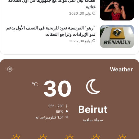
الفنانة بيان على موعد مع جمهورها في أول انطلاقة
غنائية
يوليو 30, 2026
“رينو” الفرنسية تعود للربحية في النصف الأول بدعم
نمو الإيرادات وتراجع النفقات
يوليو 30, 2026
Weather
30
℃
Beirut
35º - 28º
55%
1.51 كيلومتر/ساعة
سماء صافية