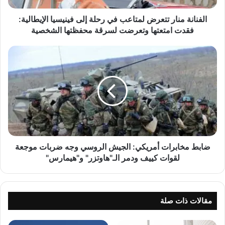
ن
ا
الفنانة منار تتعرض لمتاعب في رحلة إلى فينيسيا الإيطالية:
ر
فقدت امتعتها وتعرضت لسرقة محفظتها الشخصية
ت
ت
ض
ع
ا
ر
ب
View this post on Instagram
ض
ط
ل
م
م
خ
ت
ا
ا
ب
ع
ر
ب
ا
ضابط مخابرات أمريكي: الجيش الروسي وجه ضربات موجعة
ف
ت
لقوات كييف ودمر الـ"هاوتزر" و"هيمارس"
ي
أ
ر
م
ح
ر
A post shared by BubblesAndPearlsEvents (@wowsurprise.jbeil)
ل
ي
مقالات ذات صلة
ة
ك
إ
ي