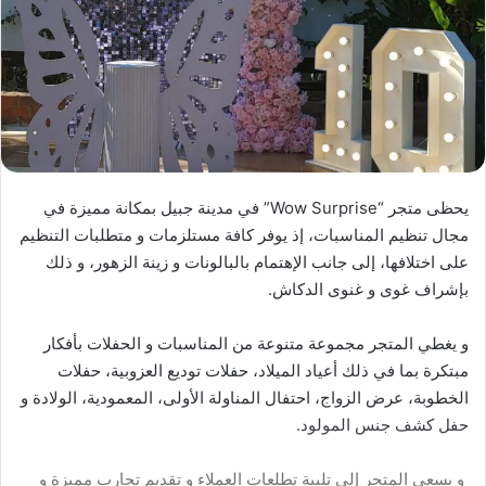
يحظى متجر “Wow Surprise” في مدينة جبيل بمكانة مميزة في
مجال تنظيم المناسبات، إذ يوفر كافة مستلزمات و متطلبات التنظيم
على اختلافها، إلى جانب الإهتمام بالبالونات و زينة الزهور، و ذلك
بإشراف غوى و غنوى الدكاش.
و يغطي المتجر مجموعة متنوعة من المناسبات و الحفلات بأفكار
مبتكرة بما في ذلك أعياد الميلاد، حفلات توديع العزوبية، حفلات
الخطوبة، عرض الزواج، احتفال المناولة الأولى، المعمودية، الولادة و
حفل كشف جنس المولود.
و يسعى المتجر إلى تلبية تطلعات العملاء و تقديم تجارب مميزة و