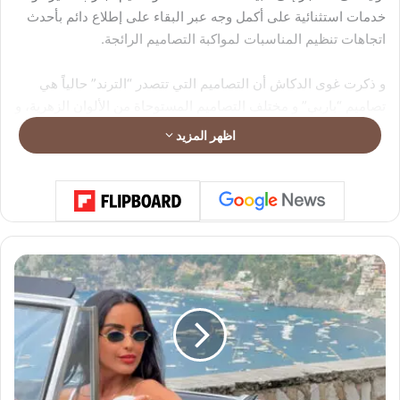
خدمات استثنائية على أكمل وجه عبر البقاء على إطلاع دائم بأحدث
اتجاهات تنظيم المناسبات لمواكبة التصاميم الرائجة.
و ذكرت غوى الدكاش أن التصاميم التي تتصدر “الترند” حالياً هي
تصاميم “باربي” و مختلف التصاميم المستوحاة من الألوان الزهرية، و
يأتي ذلك بعد إطلاق الفيلم الأميركي “Barbie” مؤخراً حاصداً تفاعلاً
اظهر المزيد
كبيراً و نسب مشاهدة قياسية على المستوى العالمي، فهو القضية
الأكثر انتشاراً على مواقع التواصل الإجتماعي في الوقت الحالي.
ا
ل
ف
ن
ا
ن
ة
م