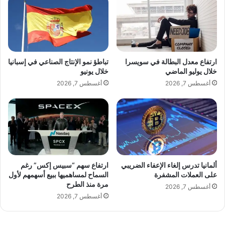
ل
:
ى
ا
ف
ل
ي
ج
ن
ي
ي
ش
ارتفاع معدل البطالة في سويسرا
تباطؤ نمو الإنتاج الصناعي في إسبانيا
س
ا
خلال يوليو الماضي
خلال يونيو
ي
ل
أغسطس 7, 2026
أغسطس 7, 2026
ا
ر
ا
و
ل
س
إ
ي
ي
و
ط
ج
ا
ه
ل
ض
ألمانيا تدرس إلغاء الإعفاء الضريبي
ارتفاع سهم “سبيس إكس” رغم
ي
ر
على العملات المشفرة
السماح لمساهميها ببيع أسهمهم لأول
ة
مرة منذ الطرح
ب
أغسطس 7, 2026
:
ا
أغسطس 7, 2026
ف
ت
ق
م