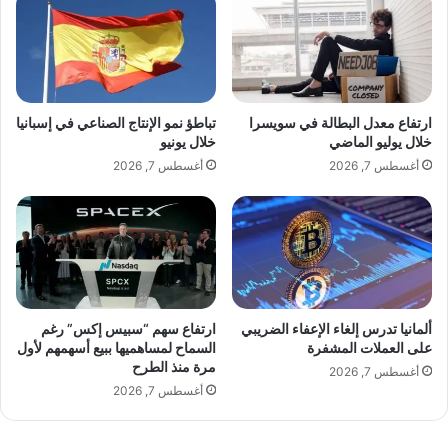
ت
ر
ك
ك
ش
ي
A post shared by Nadine Zeidan .lebanon♥️tunisia (@nadinezeidan.zeidan)
ا
ة
ف
ي
ح
ج
ارتفاع معدل البطالة في سويسرا
تباطؤ نمو الإنتاج الصناعي في إسبانيا
ق
ر
خلال يوليو الماضي
خلال يونيو
و
ي
أغسطس 7, 2026
أغسطس 7, 2026
ل
م
ب
ك
ر
ا
ي
ل
ط
م
ا
ة
ن
ه
ي
ا
ألمانيا تدرس إلغاء الإعفاء الضريبي
ارتفاع سهم “سبيس إكس” رغم
ة
ت
على العملات المشفرة
السماح لمساهميها ببيع أسهمهم لأول
ج
مرة منذ الطرح
ف
أغسطس 7, 2026
د
ي
أغسطس 7, 2026
ي
ة
د
م