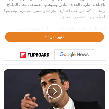
بالإطلالة الباربي الجديدة لنادين وبموهبتها الفنية في مجال المكياج
والجمال. كما أثنوا على اختيارها الجريء والمميز لثيم باربي وتقديمها
له بأسلوبها الشخصي المتألق.
يُشار إلى أن نادين زيدان قد اشتهرت عالميًا بموهبتها في مجال
المكياج والجمال، حيث قامت بتحويل عدد كبير من النساء والفتيات
اظهر المزيد
إلى إطلالات ساحرة ومتألقة. كما أنها تعد أيضًا عارضة أزياء موهوبة،
شاركت في عروض أزياء مهمة وعملت مع عدد من المصممين
المشهورين.
من المؤكد أن نادين زيدان ستستمر في مدهش جمهورها بإبداعاتها
المستمرة والمتجددة في عالم المكياج والأزياء. ونحن بانتظار المزيد
ر
ئ
من الإطلالات المبتكرة والمميزة من هذه الفنانة الموهوبة.
ي
س
ا
ل
و
ز