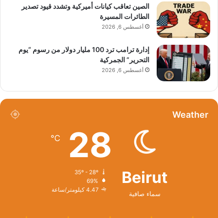
الصين تعاقب كيانات أميركية وتشدد قيود تصدير
الطائرات المسيرة
أغسطس 6, 2026
إدارة ترامب ترد 100 مليار دولار من رسوم “يوم
التحرير” الجمركية
أغسطس 6, 2026
Weather
28
℃
Beirut
35º - 28º
69%
4.47 كيلومتر/ساعة
سماء صافية