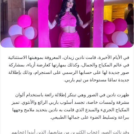
في الأيام الأخيرة، قامت نادين زيدان، المعروفة بموهبتها الاستثنائية
في عالم المكياج والجمال، وكذلك بمهارتها كعارضة أزياء، بمشاركة
صور جديدة لها على حسابها الرسمي على انستجرام، وذلك بإطلالة
جديدة تمامًا مستوحاة من ثيم باربي.
ظهرت نادين في الصور وهي تبتكر إطلالة رائعة باستخدام ألوان
مشرقة ولمسات خاصة، تجسد أسلوب باربي الرائع والأنثوي. تميز
المكياج الجريء والمبدع الذي قامت به نادين بتحديد ملامح وجهها
ببراعة وتسليط الضوء على جمالها الطبيعي.
وقد نالت الصور إعجاب الكثيرين من متابعيها، الذين أبدوا إعجابهم