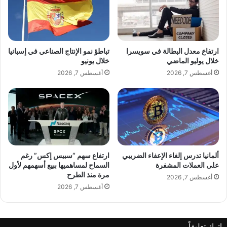
ص
ا
ط
ق
ن
ع
ا
ا
ع
ل
ارتفاع معدل البطالة في سويسرا
تباطؤ نمو الإنتاج الصناعي في إسبانيا
ي
ت
خلال يوليو الماضي
خلال يونيو
ف
و
أغسطس 7, 2026
أغسطس 7, 2026
ي
ا
ا
ص
ل
ل
ف
ا
ن
ل
ا
ج
ت
ألمانيا تدرس إلغاء الإعفاء الضريبي
ارتفاع سهم “سبيس إكس” رغم
م
على العملات المشفرة
السماح لمساهميها ببيع أسهمهم لأول
مرة منذ الطرح
ا
أغسطس 7, 2026
ع
أغسطس 7, 2026
ي
ع
ل
اترك تعليقاً