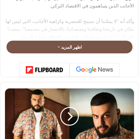
الأجانب الذين يساهمون في الاقتصاد التركي.
وأكد أنه “لا يمكننا أن نسمح للعنصرية وكراهية الأجانب، التي ليس لها
مكان في تاريخنا وثقافتنا ومعتقداتنا، بالانتشار في مجتمعنا”، مشددا
على أن “تركيا لن تسمح لعدد قليل من الجهلاء بتلطيخ السجل
النظيف لتركيا التي كانت ملجأ للمضطهدين والمظلومين لعدة
اظهر المزيد
قرون”.
وحول مكافحة الإرهاب، أكد الرئيس التركي أنه “لا طريق أمام
الإرهابيين إلا الاستسلام للعدلة التركية أو مواجهة القبضة الحديدية
للدولة التركية”، لافتا إلى أن “المشاركة في التنظيمات الإرهابية
انخفضت إلى أدنى مستوياتها”.
د
ي
ا
ر
خ
ل
و
ي