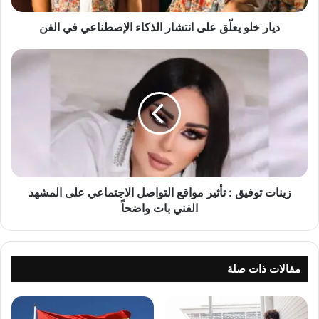
ع
لّ
ديار خلو يعلّق على انتشار الذكاء الإصطناعي في الفن
ق
ع
ز
ل
ي
ى
ن
ا
ا
ن
ت
ت
ت
ش
و
ا
ف
ر
ي
ا
ق
زينات توفيق : تأثير مواقع التواصل الاجتماعي على المشهد
ل
:
الفني بات واضحاً
ذ
ت
ك
أ
ا
ث
ء
ي
مقالات ذات صلة
ا
ر
ل
م
إ
و