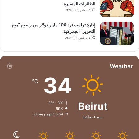
الطائرات المسيرة
أغسطس 6, 2026
إدارة ترامب ترد 100 مليار دولار من رسوم “يوم
التحرير” الجمركية
أغسطس 6, 2026
Weather
34
℃
Beirut
35º - 30º
69%
5.54 كيلومتر/ساعة
سماء صافية