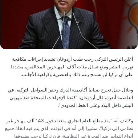
أعلن الرئيس التركي رجب طيب أردوغان تشديد إجراءات مكافحة
تهريب البشر ومنع تسلل مئات آلاف المهاجرين المخالفين، مشددا
على أن تركيا لن تسمح رغم ذلك بالعنصرية وكراهية الأجانب.
وخلال حفل تخرج ضباط أكاديمية الدرك وخفر السواحل التركية، في
العاصمة أنقرة، قال أردوغان: “كثفنا الإجراءات المتخذة ضد مهربي
البشر داخل البلاد وعلى الخط الحدودي”.
وكشف أنه “منذ مطلع العام الجاري منعنا دخول 143 ألف مهاجر غير
نظامي إلى تركيا”، مشيرا إلى أنه في الوقت الذي يتم فيه اتخاذ جميع
أنواع التدابير ضد الهجرة غير النظامية، فإن تركيا ترحب بضيوفها