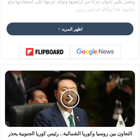
وتعتبر بكين تايوان جزءا من أراضيها وتوكد عزمها على استعادتها ولو
بالقوة، فقا لوكالة فرانس برس.
اظهر المزيد
ا
ل
ت
ع
ا
و
ن
ب
ي
ن
التعاون بين روسيا وكوريا الشمالية.. رئيس كوريا الجنوبية يحذر
ر