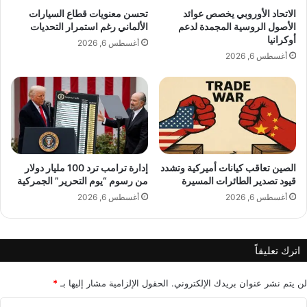
ئ
ح
الاتحاد الأوروبي يخصص عوائد
تحسن معنويات قطاع السيارات
ي
ر
الأصول الروسية المجمدة لدعم
الألماني رغم استمرار التحديات
س
ب
أوكرانيا
أغسطس 6, 2026
ك
ط
أغسطس 6, 2026
و
و
ر
ي
ي
ل
ا
ة
ا
ا
ل
ل
ج
أ
ن
الصين تعاقب كيانات أميركية وتشدد
إدارة ترامب ترد 100 مليار دولار
م
قيود تصدير الطائرات المسيرة
من رسوم “يوم التحرير” الجمركية
و
د
ب
ف
أغسطس 6, 2026
أغسطس 6, 2026
ي
ي
ة
أ
ي
و
اترك تعليقاً
ح
ك
ذ
ر
ر
ا
لن يتم نشر عنوان بريدك الإلكتروني.
الحقول الإلزامية مشار إليها بـ
*
ن