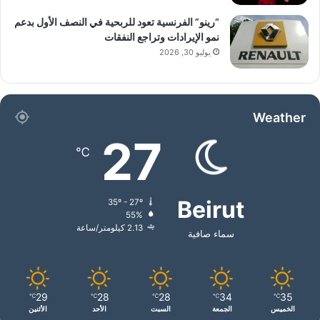
“رينو” الفرنسية تعود للربحية في النصف الأول بدعم
نمو الإيرادات وتراجع النفقات
يوليو 30, 2026
Weather
27
℃
Beirut
35º - 27º
55%
2.13 كيلومتر/ساعة
سماء صافية
29
28
28
34
35
℃
℃
℃
℃
℃
الخميس
الجمعة
السبت
الأحد
الأثنين