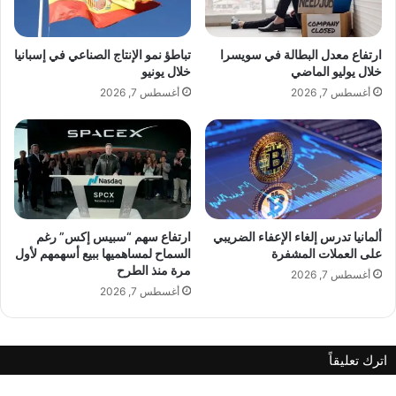
و
ر
ل
ب
ف
أ
ارتفاع معدل البطالة في سويسرا
تباطؤ نمو الإنتاج الصناعي في إسبانيا
ي
ح
خلال يوليو الماضي
خلال يونيو
ط
د
أغسطس 7, 2026
أغسطس 7, 2026
ب
ث
ا
ظ
ل
ه
أ
و
س
ر
ن
ا
ن
ألمانيا تدرس إلغاء الإعفاء الضريبي
ارتفاع سهم “سبيس إكس” رغم
ب
على العملات المشفرة
السماح لمساهميها ببيع أسهمهم لأول
مرة منذ الطرح
ع
أغسطس 7, 2026
د
أغسطس 7, 2026
ت
ح
ق
اترك تعليقاً
ي
ق