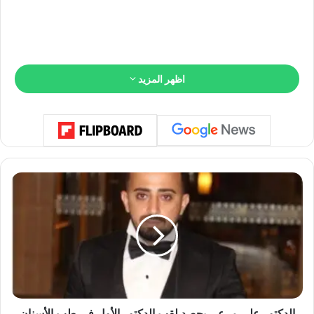
اظهر المزيد
ا
ل
د
ك
ت
و
ر
ع
ل
ي
الدكتور علي مرعي يحصد لقب الدكتور الأول في طب الأسنان