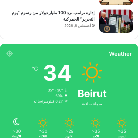
إدارة ترامب ترد 100 مليار دولار من رسوم “يوم
التحرير” الجمركية
أغسطس 6, 2026
Weather
34
℃
Beirut
35º - 30º
69%
6.27 كيلومتر/ساعة
سماء صافية
30
30
29
35
35
℃
℃
℃
℃
℃
السبت
الأحد
الأثنين
الثلاثاء
الأربعاء