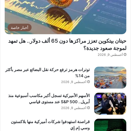
أخبار خاصة
حيتان بيتكوين تعزز مراكزها دون 65 ألف دولار.. هل تمهد
لموجة صعود جديدة؟
أغسطس 9, 2026
توترات هرمز ترفع حركة نقل البضائع عبر مصر بأكثر
lebanonpress.xyz — للمرة الأولى خلال 2025.. تباطؤ
من 14%
تسليمات “بي واي دي” الشهرية خلال يوليو
أغسطس 9, 2026
الأسهم الأميركية تسجل أكبر مكاسب أسبوعية منذ
أبريل.. S&P 500 عند مستوى قياسي
أغسطس 9, 2026
قراصنة استهدفوا شركات أميركية منها بلاكستون
وسي.إم.إي