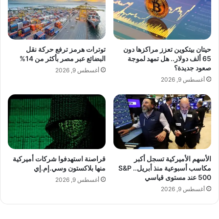
ت
ا
و
ن
ى
ي
ا
ا
ل
ي
حيتان بيتكوين تعزز مراكزها دون
توترات هرمز ترفع حركة نقل
أعلنت شركة “لي أوتو” عن بيع 30,731 وحدة
ج
ن
65 ألف دولار.. هل تمهد لموجة
البضائع عبر مصر بأكثر من 14%
ه
ف
صعود جديدة؟
في يوليو، بانخفاض عن 36,279 وحدة في
أغسطس 9, 2026
و
ق
أغسطس 9, 2026
ز
ا
يونيو، وبانخفاض قدره 39.7% على أساس
ي
ل
سنوي. وكان هذا هو الانخفاض الشهري الثاني
ة
م
ز
على التوالي، ومن بين أشد الانخفاضات بين
ي
د
شركات تصنيع السيارات الكهربائية الصينية.
م
ن
الأسهم الأميركية تسجل أكبر
قراصنة استهدفوا شركات أميركية
مكاسب أسبوعية منذ أبريل.. S&P
منها بلاكستون وسي.إم.إي
ا
500 عند مستوى قياسي
ل
أغسطس 9, 2026
أ
أغسطس 9, 2026
م
كما سجلت نيو انخفاضاً حاداً في تسليمات
و