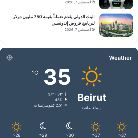
أغسطس 7, 2026
البنك الدولي يقدم ضماناً بقيمة 750 مليون دولار
لبرنامج قروض إندونيسي
أغسطس 7, 2026
Weather
35
℃
Beirut
37º - 31º
43%
2.51 كيلومتر/ساعة
سماء صافية
28
29
30
37
37
℃
℃
℃
℃
℃