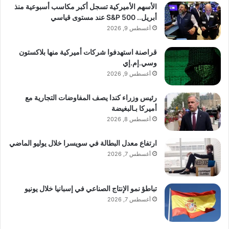
• Storm Mint Ice
الأسهم الأميركية تسجل أكبر مكاسب أسبوعية منذ
أبريل.. S&P 500 عند مستوى قياسي
أغسطس 9, 2026
• Cherry Cola
قراصنة استهدفوا شركات أميركية منها بلاكستون
وسي.إم.إي
• Grape Ice
أغسطس 9, 2026
• Kiwi
رئيس وزراء كندا يصف المفاوضات التجارية مع
أميركا بـالبغيضة
أغسطس 8, 2026
• أكياس طاقة KRATOS™ — تحتوي على 80
ارتفاع معدل البطالة في سويسرا خلال يوليو الماضي
ملغ أو 100 ملغ من الكافيين بالإضافة إلى
أغسطس 7, 2026
فيتامين C
تباطؤ نمو الإنتاج الصناعي في إسبانيا خلال يونيو
• خالية من النيكوتين. خالية من السكر. أداء
أغسطس 7, 2026
فائق.