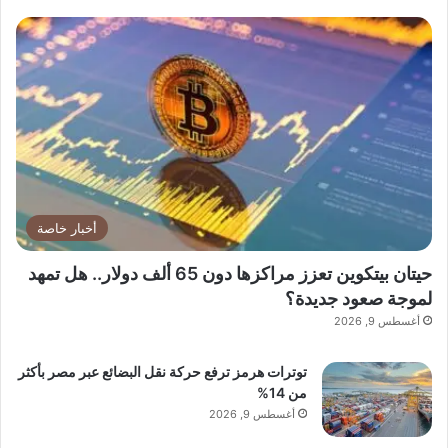
التنفيذي لشركة EPD.
“هذا أكثر من مجرد إطلاق — إنه بداية لاجتياح
عالمي.”
أخبار خاصة
حيتان بيتكوين تعزز مراكزها دون 65 ألف دولار.. هل تمهد
لموجة صعود جديدة؟
ما الذي ينتظركم في 30 سبتمبر؟
أغسطس 9, 2026
• أكياس نيكوتين KRATOS™ — بتركيز يصل
توترات هرمز ترفع حركة نقل البضائع عبر مصر بأكثر
من 14%
حتى 50 ملغ، ونكهات متميزة مثل:
أغسطس 9, 2026