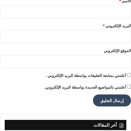
الاسم
*
في موازين القوة”، قال عاطف هزيمة، مؤسس
KRATOS™ والرئيس التنفيذي لشركة
البريد الإلكتروني
*
Tobacco International Inc.
“مع EPD وEuropouches.com، نحن لا نبني
الموقع الإلكتروني
علامة تجارية فقط — نحن نرسم معيارًا عالميًا
جديدًا.”
أعلمني بمتابعة التعليقات بواسطة البريد الإلكتروني.
أعلمني بالمواضيع الجديدة بواسطة البريد الإلكتروني.
“تفخر شركة EPD بأن تكون الشريك الحصري
لتوزيع KRATOS™ في أوروبا والمملكة المتحدة
أخر المقالات
ودول الشمال”، قال دينو دوسان، الرئيس