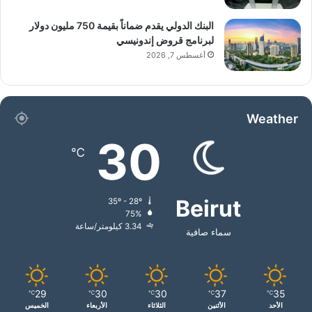
البنك الدولي يقدم ضماناً بقيمة 750 مليون دولار
لبرنامج قروض إندونيسي
أغسطس 7, 2026
Weather
30
℃
Beirut
35º - 28º
75%
3.34 كيلومتر/ساعة
سماء صافية
29
30
30
37
35
℃
℃
℃
℃
℃
الأحد
الأثنين
الثلاثاء
الأربعاء
الخميس