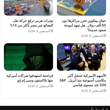
م
ق
الأصول الخاضعة لإدارتها عبر مكاتب في
ا
ط
ل
ا
البحرين ولندن وأبوظبي وبكين، ويرأسها الشيخ
أ
ع
حيتان بيتكوين تعزز مراكزها دون
توترات هرمز ترفع حركة نقل
م
ا
محمد عيسى آل خليفة الرئيس التنفيذي
65 ألف دولار.. هل تمهد لموجة
البضائع عبر مصر بأكثر من 14%
ي
ل
صعود جديدة؟
أغسطس 9, 2026
ر
ت
السابق لصندوق التقاعد الوطني البحريني.
أغسطس 9, 2026
ك
ك
ي
ن
ة
و
ع
ل
ل
و
وجمعت بلو فايف ملياري دولار في يوليو/تموز
ى
ج
ا
ي
لصندوق جديد يركز على توسيع الاستثمارات
ل
ا
الأسهم الأميركية تسجل أكبر
قراصنة استهدفوا شركات أميركية
و
مكاسب أسبوعية منذ أبريل.. S&P
منها بلاكستون وسي.إم.إي
ف
المباشرة في منطقة مجلس التعاون الخليجي.
500 عند مستوى قياسي
ظ
ي
أغسطس 9, 2026
ا
ا
أغسطس 9, 2026
ئ
ل
ف
ه
ن
اترك تعليقاً