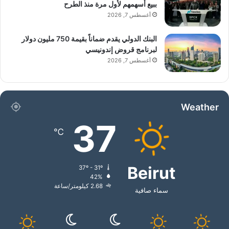
ببيع أسهمهم لأول مرة منذ الطرح
أغسطس 7, 2026
البنك الدولي يقدم ضماناً بقيمة 750 مليون دولار
لبرنامج قروض إندونيسي
أغسطس 7, 2026
Weather
37
℃
Beirut
37º - 31º
42%
2.68 كيلومتر/ساعة
سماء صافية