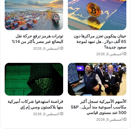
"
م
المحللين بانخفاض 400 ألف.
ل
س
ض
ت
خ
و
م
ى
ل
ف
حيتان بيتكوين تعزز مراكزها دون
توترات هرمز ترفع حركة نقل
ي
ي
65 ألف دولار.. هل تمهد لموجة
البضائع عبر مصر بأكثر من 14%
وقالت الإدارة إن الواردات الصافية من النفط
ا
أ
صعود جديدة؟
أغسطس 9, 2026
ر
س
الخام انخفضت الأسبوع الماضي 794 ألف
أغسطس 9, 2026
ا
ب
ت
برميل يوميًا.
و
ا
ع
ل
ي
د
ن
و
ب
ل
د
ا
ع
الأسهم الأميركية تسجل أكبر
قراصنة استهدفوا شركات أميركية
ر
مكاسب أسبوعية منذ أبريل.. S&P
منها بلاكستون وسي.إم.إي
م
500 عند مستوى قياسي
ا
م
أغسطس 9, 2026
ت
ن
أغسطس 9, 2026
ف
ت