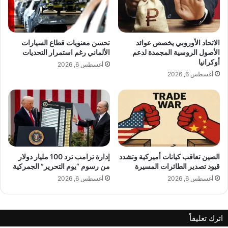
أ
ا
م
ك
ي
و
ر
ك
الاتحاد الأوروبي يخصص عوائد
تحسن معنويات قطاع السيارات
ك
"
الأصول الروسية المجمدة لدعم
الألماني رغم استمرار التحديات
ي
م
أوكرانيا
أغسطس 6, 2026
ب
ن
أغسطس 6, 2026
ا
ا
ل
ل
ا
ف
س
ي
ت
د
ق
ر
ا
ا
ل
ل
الصين تعاقب كيانات أميركية وتشدد
إدارة ترامب ترد 100 مليار دولار
ة
قيود تصدير الطائرات المسيرة
من رسوم “يوم التحرير” الجمركية
ي
ا
أغسطس 6, 2026
أغسطس 6, 2026
ل
أ
م
اترك تعليقاً
ي