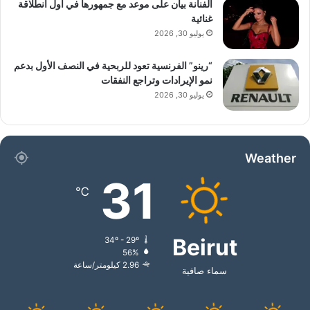
الفنانة بيان على موعد مع جمهورها في أول انطلاقة
غنائية
يوليو 30, 2026
“رينو” الفرنسية تعود للربحية في النصف الأول بدعم
نمو الإيرادات وتراجع النفقات
يوليو 30, 2026
Weather
31
℃
Beirut
34º - 29º
56%
2.96 كيلومتر/ساعة
سماء صافية