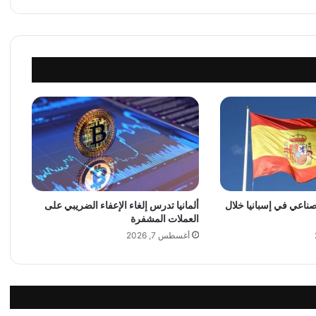
ي
يُ
ف
ا
ق
م
ت
و
ا
ت
ر
ا
ل
لصناعي في إسبانيا خلال
ألمانيا تدرس إلغاء الإعفاء الضريبي على
م
العملات المشفرة
ط
ب
أغسطس 7, 2026
ا
ت
ا
ل
ج