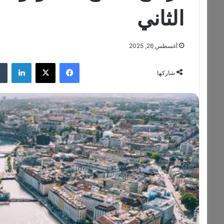
الثاني
أغسطس 26, 2025
فيسبوك
‫X
لينكدإن
شاركها