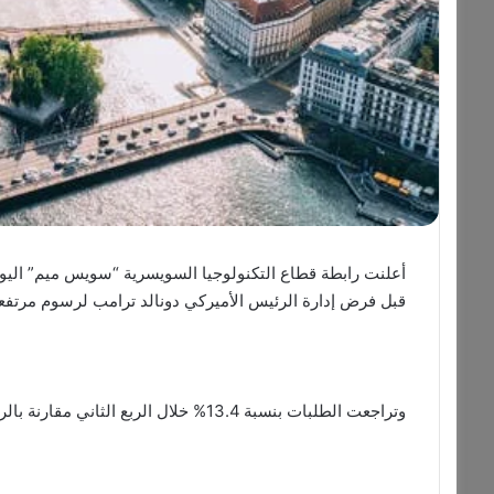
أعلنت رابطة قطاع التكنولوجيا السويسرية “سويس ميم” اليوم 
قبل فرض إدارة الرئيس الأميركي دونالد ترامب لرسوم مرتفعة
وتراجعت الطلبات بنسبة 13.4% خلال الربع الثاني مقارنة بالربع السابق، حسبما قالت الرابطة ومقرها برن.