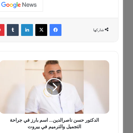
فيسبوك
‫X
لينكدإن
‏Tumblr
شاركها
ا
ل
د
ك
ت
و
ر
ح
س
ن
الدكتور حسن ناصرالدين… اسم بارز في جراحة
ن
التجميل والترميم في بيروت
ا