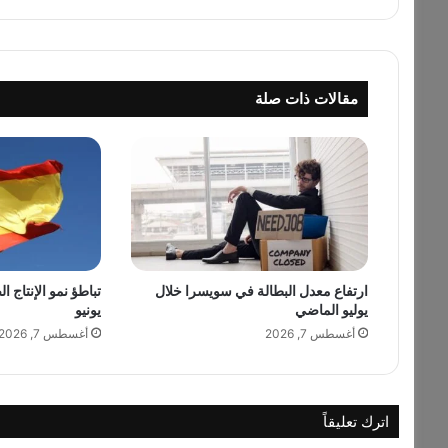
ص
ر
ا
ل
مقالات ذات صلة
د
ي
ن
…
ا
س
م
ب
ا
ارتفاع معدل البطالة في سويسرا خلال
تباطؤ نمو الإنتاج ا
ر
يوليو الماضي
يونيو
ز
ف
أغسطس 7, 2026
أغسطس 7, 2026
ي
ج
ر
ا
اترك تعليقاً
ح