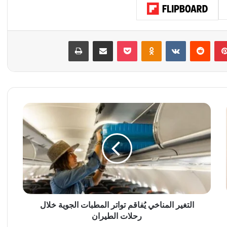
بينتيريست
‏Reddit
‏VKontakte
Odnoklassniki
‫Pocket
مشاركة عبر البريد
طباعة
ا
ل
ت
غ
ي
ر
ا
ل
م
ن
التغير المناخي يُفاقم تواتر المطبات الجوية خلال
ا
رحلات الطيران
خ