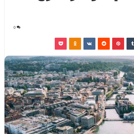
0
‏Tumblr
بينتيريست
‏Reddit
‏VKontakte
Odnoklassniki
‫Pocket