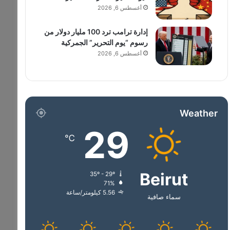
أغسطس 6, 2026
إدارة ترامب ترد 100 مليار دولار من
رسوم “يوم التحرير” الجمركية
أغسطس 6, 2026
Weather
29
℃
Beirut
35º - 29º
71%
5.56 كيلومتر/ساعة
سماء صافية