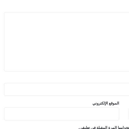
و
ي
ة
خ
ل
ا
ل
ر
ح
ل
ا
ت
ا
ل
ط
ي
ر
الموقع الإلكتروني
ا
ن
دامها المرة المقبلة في تعليقي.