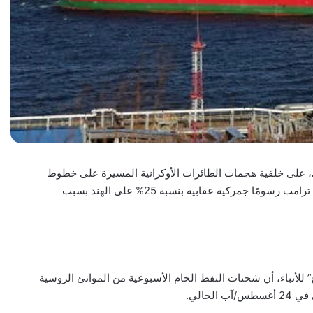
 على خلفية هجمات الطائرات الأوكرانية المسيرة على خطوط
أنابيب تصدير النفط الروسية، وفرض الرئيس الأميركي دونالد ترامب رسومًا جمركية عقابية بنسبة 25% على الهند بسبب
” للأنباء، أن شحنات النفط الخام الأسبوعية من الموانئ الروسية