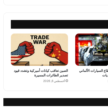
ر
س
ل
م
ف
ا
و
ض
ا
ت
ج
ا
ر
 السيارات الألماني
الصين تعاقب كيانات أميركية وتشدد قيود
ي
يات
تصدير الطائرات المسيرة
ا
ك
أغسطس 6, 2026
ب
ي
ر
ا
إ