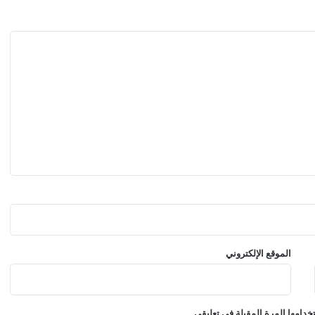
ل
ى
ا
ل
و
ل
ا
ي
ا
ت
ا
ل
م
ت
ح
د
ة
الموقع الإلكتروني
دامها المرة المقبلة في تعليقي.