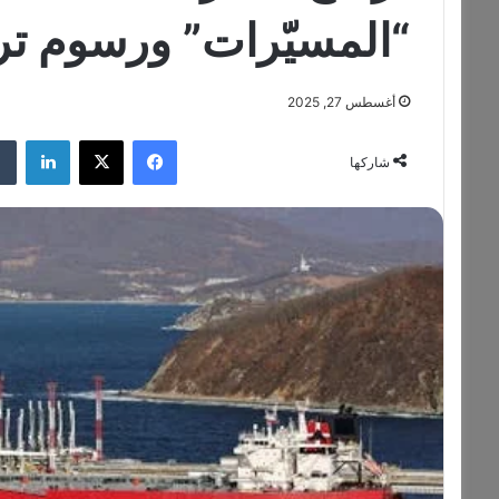
“المسيّرات” ورسوم ترا
أغسطس 27, 2025
فيسبوك
‫X
لينكدإن
شاركها