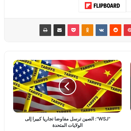
بينتيريست
‏Reddit
‏VKontakte
Odnoklassniki
‫Pocket
مشاركة عبر البريد
طباعة
"
W
S
J
"
:
ا
ل
ص
ي
"WSJ": الصين ترسل مفاوضا تجاريا كبيرا إلى
ن
الولايات المتحدة
ت