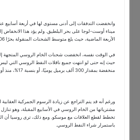
ميناء أوست-لوجا على بحر البلطيق. ولم يؤد هذا الانخفاض إل
الأربعة الماضية، حيث بلغ متوسط الشحنات المنقولة بحرًا 3.06 مليون برميل يوميًا، بحسب وكالة (د.ب.أ).
حيث إنه حتى لو انتهت جميع ناقلات النفط الروسي التي ليس 
منخفضة بمقدار 300 ألف برميل يوميًا، أو بنسبة 17%، منذ أواخر يونيو/حزيران الماضي، وفقًا لبيانات “بلومبرغ”.
ورغم أنه قد يتم التراجع عن زيادة الرسوم الجمركية العقابية ا
مشترياتها من الخام الروسي في الأسابيع المقبلة، وهو تنازل
تخطط لقطع العلاقات مع موسكو. ومع ذلك، ترى روسيا أن الخص
باستمرار شراء النفط الروسي.