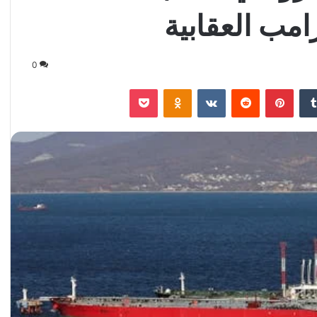
مب العقابية
0
‏Tumblr
بينتيريست
‏Reddit
‏VKontakte
Odnoklassniki
‫Pocket