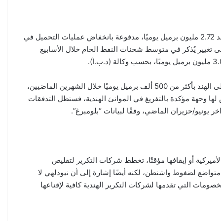
وانخفضت التدفقات إلى أدنى مستوى لها في أربعة أسابيع عند 2.72 مليون برميل يوميًا، مدفوعة بانخفاض عمليات التحميل في
ى تغيير يُذكر في متوسط شحنات النفط الخام خلال الأسابيع
في الوقت نفسه، انخفضت شحنات الخام الروسي المتجهة إلى الهند بأكثر من 500 ألف برميل يوميًا خلال الشهرين الماضيين،
لها وجهة مؤكدة بالتفريغ في الموانئ الهندية، فستظل التدفقات
لأميركية أو إيقافها مؤقتًا، تخطط شركات التكرير لتقليص
 متواضع لضغوط واشنطن، لكنه أيضًا إشارة إلى أن نيودلهي لا
ومات التي تقدمها لشركات التكرير الهندية كافية لإقناعها