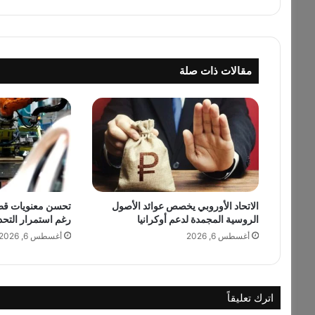
و
ل
ا
ل
مقالات ذات صلة
ا
س
ت
ف
ا
د
ة
م
ن
الاتحاد الأوروبي يخصص عوائد الأصول
تحسن معنويات قطاع
ا
الروسية المجمدة لدعم أوكرانيا
رغم استمرار التحد
ل
أ
أغسطس 6, 2026
أغسطس 6, 2026
ص
و
ل
ا
اترك تعليقاً
ل