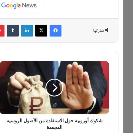
فيسبوك
‫X
لينكدإن
‏Tumblr
شاركها
ش
ك
و
ك
أ
و
ر
و
ب
ي
شكوك أوروبية حول الاستفادة من الأصول الروسية
ة
المجمدة
ح