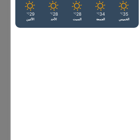
29
28
28
34
35
℃
℃
℃
℃
℃
الخميس
الجمعة
السبت
الأحد
الأثنين