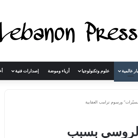
ار عالمية
علوم وتكنولوجيا
أزياء وموضة
إصدارات فنية
أخ
يّرات” ورسوم ترامب العقابية
الروسي بسبب