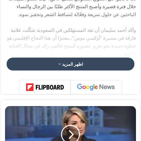
خلال فترة قصيرة وأصبح المنتج الأكثر طلبًا بين الرجال والنساء
الباحثين عن حلول سريعة وفعّالة لتساقط الشعر وتحفيز نموه.
وأكد أحمد سليمان أن ثقة المستهلكين في السعودية شكّلت علامة
فارقة في مسيرة “أوكسي موس”، معتبرًا أن هذا النجاح الإقليمي هو
خطوة جديدة نحو تعزيز حضوره كمنتج عالمي رائد في مجال العناية
بالشعر.
اظهر المزيد
اريد عشره عناوين تسويقيه المنتج الافضل في الرياض المنتج الافضل
في السعوديه لتساقط الشعر حملات في العناوين لتقويه الاس او
لنمو الشعر لكل شيء
www.oxymousse-sa.com
س
ن
ا
ج
و