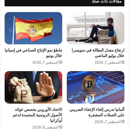
مقالات ذات صلة
ت
ي
د
ن
ر
ا
ي
ل
ب
م
و
ش
ا
ا
ل
ه
ارتفاع معدل البطالة في سويسرا
تباطؤ نمو الإنتاج الصناعي في إسبانيا
ا
د
خلال يوليو الماضي
خلال يونيو
س
ا
أغسطس 7, 2026
أغسطس 7, 2026
ت
ت
ش
و
ا
ت
ر
ح
ا
ق
ت
ق
م
ن
ن
ج
ألمانيا تدرس إلغاء الإعفاء الضريبي
الاتحاد الأوروبي يخصص عوائد
ل
ا
على العملات المشفرة
الأصول الروسية المجمدة لدعم
ب
أوكرانيا
ح
أغسطس 7, 2026
ن
اً
أغسطس 6, 2026