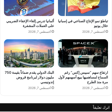
ك
د
ت
ا
ب
ل
ق
ر
تباطؤ نمو الإنتاج الصناعي في إسبانيا
ألمانيا تدرس إلغاء الإعفاء الضريبي
ص
و
خلال يونيو
على العملات المشفرة
ة
ب
أغسطس 7, 2026
أغسطس 7, 2026
ن
و
ج
ت
ا
ا
ح
ت
ج
و
د
ا
ي
ل
د
ذ
ارتفاع سهم “سبيس إكس” رغم
البنك الدولي يقدم ضماناً بقيمة 750
ة
ك
السماح لمساهميها ببيع أسهمهم لأول
مليون دولار لبرنامج قروض
ف
مرة منذ الطرح
إندونيسي
ا
ي
ء
أغسطس 7, 2026
أغسطس 7, 2026
ا
ا
ل
ل
س
ا
اترك تعليقاً
ع
ص