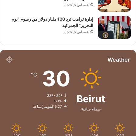
أغسطس 6, 2026
إدارة ترامب ترد 100 مليار دولار من رسوم “يوم
التحرير” الجمركية
أغسطس 6, 2026
Weather
30
℃
Beirut
33º - 29º
69%
5.27 كيلومتر/ساعة
سماء صافية
30
29
31
36
33
℃
℃
℃
℃
℃