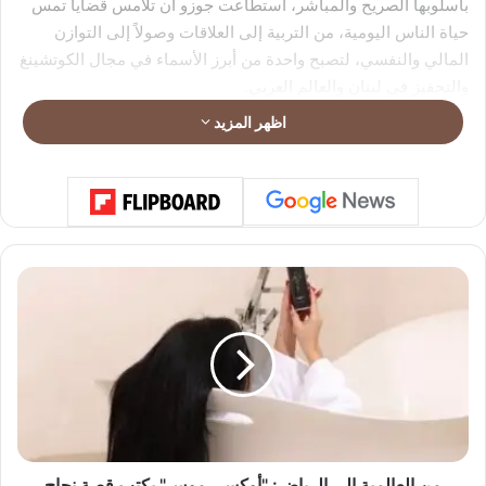
بأسلوبها الصريح والمباشر، استطاعت جوزو أن تلامس قضايا تمس
حياة الناس اليومية، من التربية إلى العلاقات وصولاً إلى التوازن
المالي والنفسي، لتصبح واحدة من أبرز الأسماء في مجال الكوتشينغ
والتحفيز في لبنان والعالم العربي.
اظهر المزيد
م
ن
ا
ل
ع
ا
ل
م
ي
ة
من العالمية إلى الرياض: "أوكسي موس" يكتب قصة نجاح