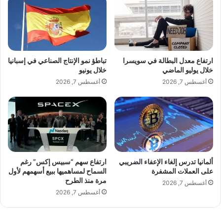
خ
ي
ل
س
ا
.
ل
.
ي
.
و
ق
ارتفاع معدل البطالة في سويسرا
تباطؤ نمو الإنتاج الصناعي في إسبانيا
ل
ص
خلال يوليو الماضي
خلال يونيو
ي
ة
أغسطس 7, 2026
أغسطس 7, 2026
و
ن
م
ج
ع
ا
ا
ح
س
ل
ت
ا
م
م
ر
ع
ألمانيا تدرس إلغاء الإعفاء الضريبي
ارتفاع سهم “سبيس إكس” رغم
ا
ة
على العملات المشفرة
السماح لمساهميها ببيع أسهمهم لأول
ر
مرة منذ الطرح
ب
أغسطس 7, 2026
ت
ي
أغسطس 7, 2026
ع
ن
ا
أ