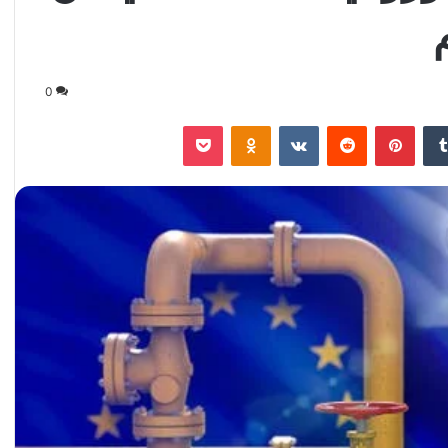
0
‏Tumblr
بينتيريست
‏Reddit
‏VKontakte
Odnoklassniki
‫Pocket