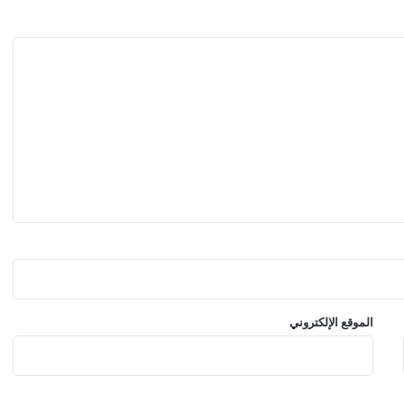
ص
ي
ن
ح
و
ل
ا
ل
ر
س
و
م
ا
ل
ج
م
ر
الموقع الإلكتروني
ك
ي
ة
و