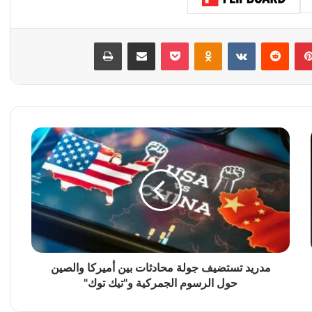
بينتيريست
‏Reddit
‏VKontakte
Odnoklassniki
‫Pocket
مشاركة عبر البريد
طباعة
م
د
ر
ي
د
ت
س
ت
ض
ي
مدريد تستضيف جولة محادثات بين أميركا والصين
ف
حول الرسوم الجمركية و"تيك توك"
ج
و