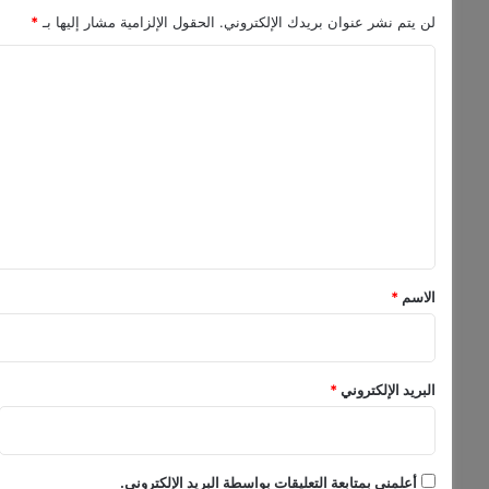
ك
لن يتم نشر عنوان بريدك الإلكتروني.
الحقول الإلزامية مشار إليها بـ
*
ا
ن
ا
ت
ل
ه
ت
ا
ك
ع
ن
ل
ج
م
ي
ة
ق
ل
ب
*
الاسم
*
ن
ا
ن
ي
البريد الإلكتروني
*
ة
ل
ا
م
أعلمني بمتابعة التعليقات بواسطة البريد الإلكتروني.