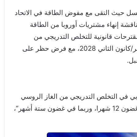
سل حيث التقى مع مفوض الطاقة في الاتحاد
قشة إنهاء مشتريات أوروبا من الطاقة
مقترحات قانونية للتخلص التدريجي من
واردات النفط والغاز من روسيا بحلول يناير/كانون الثاني 2028، مع فرض حظر على
بل.
بي في التخلص التدريجي من الغاز الروسي
“أعتقد أنه يمكن القيام بذلك بسهولة في غضون 12 شهرا، وربما في غضون ستة أشهر”،