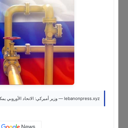
lebanonpress.xyz — وزير أميركي: الاتحاد الأوروبي يمكنه التخلي عن الغاز الروسي خلال عام