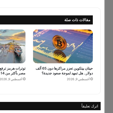
ت
أ
ل
مقالات ذات صلة
ق
ع
ل
ى
إ
ن
س
ت
غ
حيتان بيتكوين تعزز مراكزها دون 65 ألف
توترات هرمز ترفع 
ر
دولار.. هل تمهد لموجة صعود جديدة؟
مصر بأكثر من 14%
ا
م
أغسطس 9, 2026
أغسطس 9, 2026
و
ت
ث
ب
ت
اترك تعليقاً
م