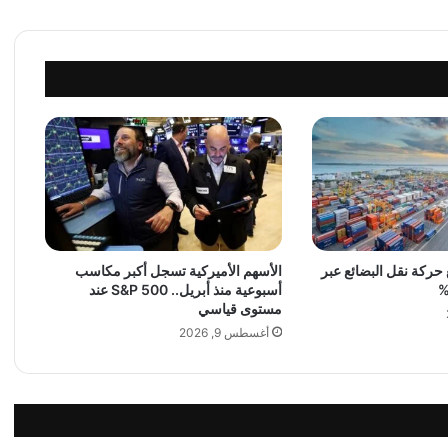
ل
ة
م
ح
ا
د
ث
ا
ت
ب
ي
ن
حركة نقل البضائع عبر
الأسهم الأميركية تسجل أكبر مكاسب
أ
أسبوعية منذ أبريل.. S&P 500 عند
م
مستوى قياسي
ي
أغسطس 9, 2026
ر
ك
ا
و
ا
ل