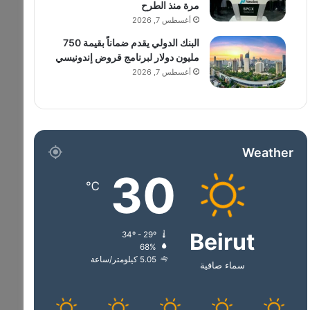
مرة منذ الطرح
أغسطس 7, 2026
البنك الدولي يقدم ضماناً بقيمة 750
مليون دولار لبرنامج قروض إندونيسي
أغسطس 7, 2026
Weather
30
℃
Beirut
34º - 29º
68%
5.05 كيلومتر/ساعة
سماء صافية