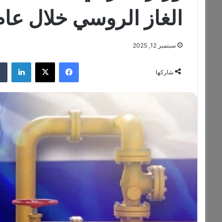
الغاز الروسي خلال عام
سبتمبر 12, 2025
فيسبوك
‫X
لينكدإن
شاركها