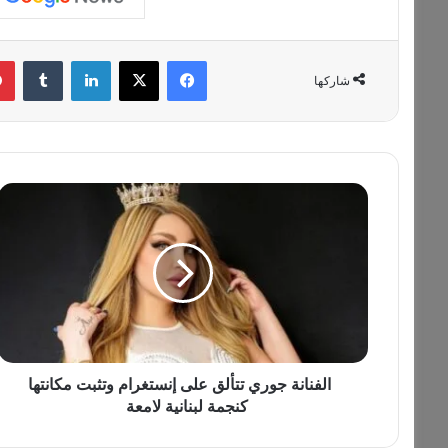
فيسبوك
‫X
لينكدإن
‏Tumblr
شاركها
ا
ل
ف
ن
ا
ن
ة
ج
و
الفنانة جوري تتألق على إنستغرام وتثبت مكانتها
ر
كنجمة لبنانية لامعة
ي
ت