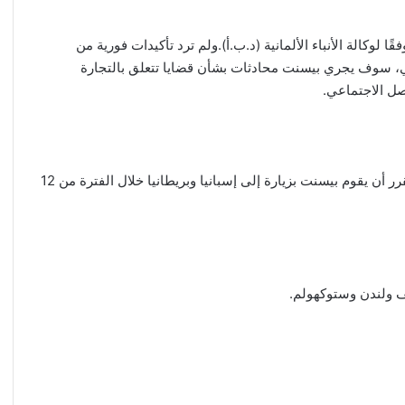
لوكالة الأنباء الألمانية (د.ب.أ).ولم ترد تأكيدات فورية من
كي، سوف يجري بيسنت محادثات بشأن قضايا تتعلق بالتجارة
صل الاجتماعي.
ولم يتأكد تاريخ انعقاد الاجتماعات بشكل محدد، ولكن من المقرر أن يقوم بيسنت بزيارة إلى إسبانيا وبريطانيا خلال الفترة من 12
ف ولندن وستوكهولم.