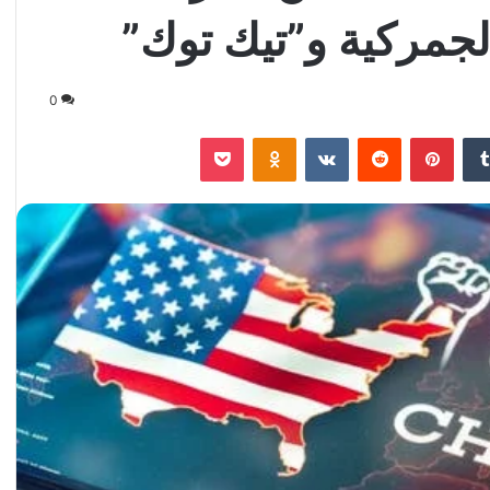
جمركية و”تيك توك”
0
‏Tumblr
بينتيريست
‏Reddit
‏VKontakte
Odnoklassniki
‫Pocket