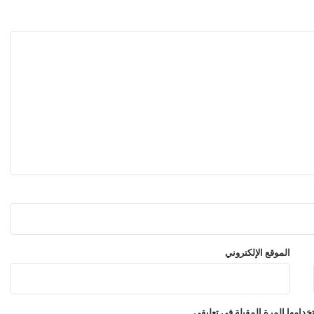
ب
ر
و
س
ي
ا
.
.
ض
م
ن
ه
ا
7
0
س
ف
الموقع الإلكتروني
ي
ن
ة
م
دامها المرة المقبلة في تعليقي.