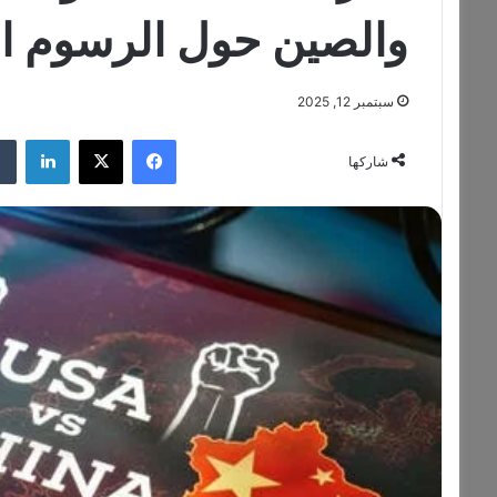
والصين حول الرسوم ال
سبتمبر 12, 2025
فيسبوك
‫X
لينكدإن
شاركها