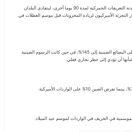
وفي 12 أغسطس الجاري، مددت الولايات المتحدة والصين هدنة التعريفات الجمركية لمدة 90 يوما أخرى، ليتفادى البلدان
 التجزئة الأميركيون لزيادة المخزونات قبل موسم العطلات في
ويمنع الأمر التنفيذي بتمديد الهدنة ارتفاع الرسوم الأميركية على البضائع الصينية إلى 145%، في حين كانت الرسوم الصينية
 الموسمية في الخريف في الواردات لموسم عيد الميلاد.