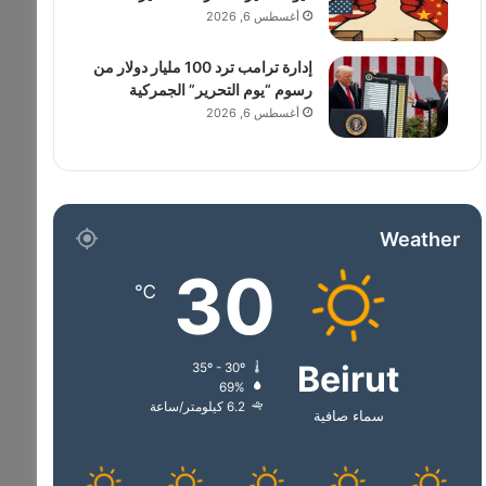
أغسطس 6, 2026
إدارة ترامب ترد 100 مليار دولار من
رسوم “يوم التحرير” الجمركية
أغسطس 6, 2026
Weather
30
℃
Beirut
35º - 30º
69%
6.2 كيلومتر/ساعة
سماء صافية