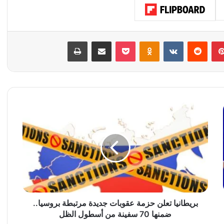
بينتيريست
‏Reddit
‏VKontakte
Odnoklassniki
‫Pocket
مشاركة عبر البريد
طباعة
ب
ر
ي
ط
ا
ن
ي
ا
ت
ع
بريطانيا تعلن حزمة عقوبات جديدة مرتبطة بروسيا..
ل
ضمنها 70 سفينة من أسطول الظل
ن