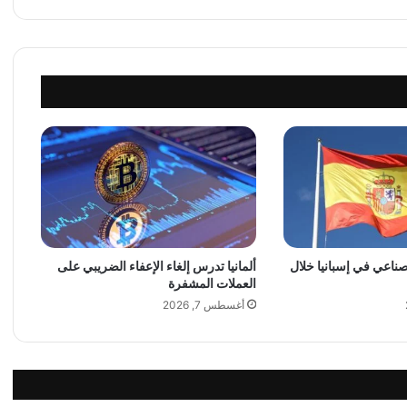
ح
ز
م
ة
ع
ق
و
ب
ا
ت
ج
د
ي
لصناعي في إسبانيا خلال
ألمانيا تدرس إلغاء الإعفاء الضريبي على
د
العملات المشفرة
ة
م
أغسطس 7, 2026
ر
ت
ب
ط
ة