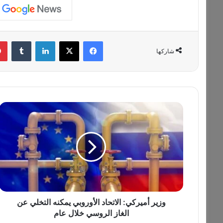
فيسبوك
‫X
لينكدإن
‏Tumblr
شاركها
و
ز
ي
ر
أ
م
ي
ر
ك
ي
وزير أميركي: الاتحاد الأوروبي يمكنه التخلي عن
:
الغاز الروسي خلال عام
ا