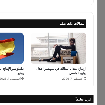
ل
ا
ت
ح
مقالات ذات صلة
ا
د
ا
ل
أ
و
ر
و
ب
ارتفاع معدل البطالة في سويسرا خلال
تباطؤ نمو الإنتاج ا
ي
يوليو الماضي
يونيو
ي
م
أغسطس 7, 2026
أغسطس 7, 2026
ك
ن
ه
ا
اترك تعليقاً
ل