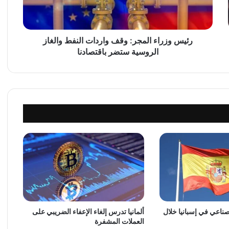
ر
ا
ء
ا
رئيس وزراء المجر: وقف واردات النفط والغاز
ل
الروسية ستضر باقتصادنا
م
ج
ر
:
و
ق
ف
و
ا
ر
د
ا
ت
ا
لصناعي في إسبانيا خلال
ألمانيا تدرس إلغاء الإعفاء الضريبي على
ل
العملات المشفرة
ن