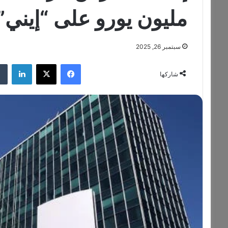
مليون يورو على “إين
سبتمبر 26, 2025
فيسبوك
‫X
لينكدإن
شاركها