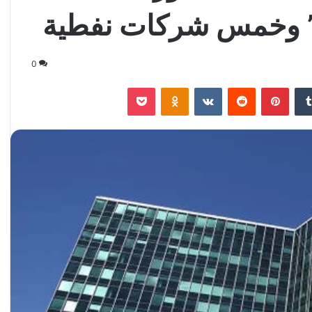
ي” وخمس شركات نفطية
0
‏Tumblr
بينتيريست
‏Reddit
‏VKontakte
Odnoklassniki
‫Pocket