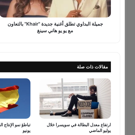
ل
ب
د
ا
جميلة البداوي تطلق أغنية جديدة "Khair" بالتعاون
و
مع يو يو هاني سينغ
ي
ت
ط
ل
ق
مقالات ذات صلة
أ
غ
ن
ي
ة
ج
د
ي
د
ارتفاع معدل البطالة في سويسرا خلال
تباطؤ نمو الإنتاج ا
ة
يوليو الماضي
يونيو
"