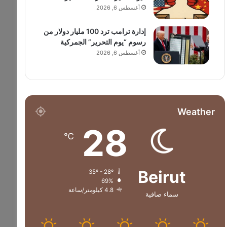
أغسطس 6, 2026
إدارة ترامب ترد 100 مليار دولار من
رسوم “يوم التحرير” الجمركية
أغسطس 6, 2026
Weather
28
℃
Beirut
35º - 28º
69%
4.8 كيلومتر/ساعة
سماء صافية