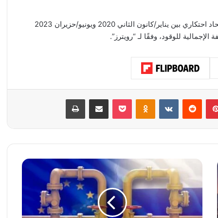
وقال في بيان إنه خلص إلى أن هذه الشركات عملت وكأنها اتحاد احتكاري بين يناير/كانون الثاني 2020 ويونيو/حزيران 2023
إجمالية للوقود، وفقًا لـ “رويترز”.
بينتيريست
‏Reddit
‏VKontakte
Odnoklassniki
‫Pocket
مشاركة عبر البريد
طباعة
ر
ئ
ي
س
و
ز