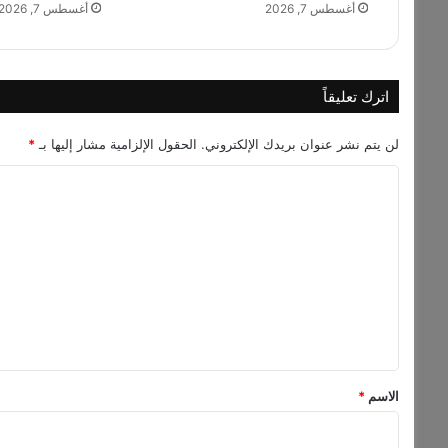
K
أغسطس 7, 2026
أغسطس 7, 2026
h
a
i
r
اترك تعليقاً
"
ب
لن يتم نشر عنوان بريدك الإلكتروني.
الحقول الإلزامية مشار إليها بـ
*
ا
ل
ا
ت
ل
ع
ا
ت
و
ع
ن
ل
م
ع
ي
ي
ق
و
ي
*
الاسم
*
و
ه
ا