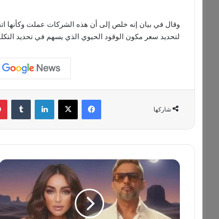
لتحديد سعر مكون الوقود الحيوي الذي يسهم في تحديد التكلفة ال
فيسبوك
‫X
لينكدإن
‏Tumblr
شاركها
ج
م
ي
ل
ة
ا