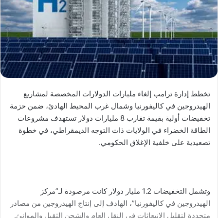
تخطط إدارة ترامب إلغاء مليارات الدولارات المخصصة لمشاريع
الهيدروجين في كاليفورنيا وشمال غرب المحيط الهادئ، ضمن حزمة
تخفيضات أولية بقيمة تقارب 8 مليارات دولار تستهدف مشروعات
الطاقة الخضراء في الولايات ذات التوجه الديمقراطي، في خطوة
تصعيدية على خلفية الإغلاق الحكومي.
وتشمل التخفيضات 1.2 مليار دولار كانت مرصودة لـ”مركز
الهيدروجين في كاليفورنيا”، الهادف إلى إنتاج الهيدروجين من مصادر
متجددة لتقليل الانبعاثات في النقل العام والشحن الثقيل والموانئ.