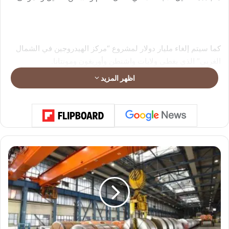
كما سيتم إلغاء مليار دولار لمشروع “مركز الهيدروجين في الشمال
الغربي” الذي يغطي ولايات واشنطن وأوريغون ومونتانا.
اظهر المزيد
وكان البيت الأبيض قد أعلن العام الماضي عن استثمار إجمالي
يقارب 7 مليارات دولار لإنشاء 7 مراكز للهيدروجين في أنحاء البلاد،
في إطار خطط إدارة بايدن لدعم الطاقة النظيفة.
"
ت
ي
س
ن
ك
ر
و