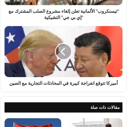
ب
"
"تيسنكروب" الألمانية تعلن إلغاء مشروع الصلب المشترك مع
ا
"إي بي جي" التشيكية
ل
أ
أ
ل
م
م
ي
ا
ر
ن
ك
ي
ا
ة
ت
ت
ت
ع
و
ل
ق
أميركا تتوقع انفراجة كبيرة في المحادثات التجارية مع الصين
ن
ع
إ
ا
ل
ن
غ
ف
مقالات ذات صلة
ا
ر
ء
ا
م
ج