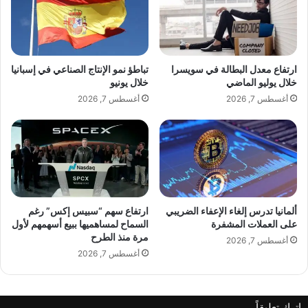
ش
ة
ر
ك
و
ب
ع
ي
ا
ر
ارتفاع معدل البطالة في سويسرا
تباطؤ نمو الإنتاج الصناعي في إسبانيا
ل
ة
خلال يوليو الماضي
خلال يونيو
ص
ف
أغسطس 7, 2026
أغسطس 7, 2026
ل
ي
ب
ا
ا
ل
ل
م
م
ح
ش
ا
ت
د
ر
ث
ألمانيا تدرس إلغاء الإعفاء الضريبي
ارتفاع سهم “سبيس إكس” رغم
ك
على العملات المشفرة
السماح لمساهميها ببيع أسهمهم لأول
ا
مرة منذ الطرح
م
ت
أغسطس 7, 2026
ع
ا
أغسطس 7, 2026
"
ل
إ
ت
ي
ج
اترك تعليقاً