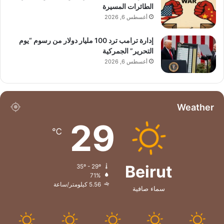
الطائرات المسيرة
أغسطس 6, 2026
إدارة ترامب ترد 100 مليار دولار من رسوم “يوم
التحرير” الجمركية
أغسطس 6, 2026
Weather
29
℃
Beirut
35º - 29º
71%
5.56 كيلومتر/ساعة
سماء صافية