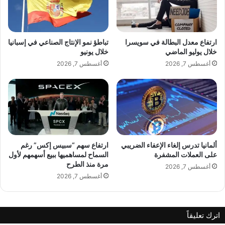
ى
ش
ت
ن
أ
ط
ش
ن
ارتفاع معدل البطالة في سويسرا
تباطؤ نمو الإنتاج الصناعي في إسبانيا
ي
ه
خلال يوليو الماضي
خلال يونيو
ر
ذ
أغسطس 7, 2026
أغسطس 7, 2026
ا
ا
ت
ا
ا
ل
ل
أ
ع
س
م
ب
ل
و
ع
ألمانيا تدرس إلغاء الإعفاء الضريبي
ارتفاع سهم “سبيس إكس” رغم
ل
على العملات المشفرة
السماح لمساهميها ببيع أسهمهم لأول
مرة منذ الطرح
ب
أغسطس 7, 2026
ح
أغسطس 7, 2026
ث
ا
ل
اترك تعليقاً
ر