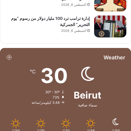
أغسطس 6, 2026
إدارة ترامب ترد 100 مليار دولار من رسوم “يوم
التحرير” الجمركية
أغسطس 6, 2026
Weather
30
℃
Beirut
30º - 30º
73%
3.48 كيلومتر/ساعة
سماء صافية
30
29
31
36
30
℃
℃
℃
℃
℃