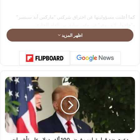
كما أعلنت مسؤوليتها عن اختراق شركتي “ماركس آند سبنسر”
و”جاجوار لاند روفر” في وقت سابق من العام الجاري.
اظهر المزيد
د
ع
و
ى
ض
د
ق
ر
ا
ر
دعوى ضد قرار ترامب فرض 100 ألف دولار على تأشيرات