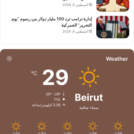
أغسطس 6, 2026
إدارة ترامب ترد 100 مليار دولار من رسوم “يوم
التحرير” الجمركية
أغسطس 6, 2026
Weather
29
℃
Beirut
35º - 29º
71%
5.56 كيلومتر/ساعة
سماء صافية
31
30
30
35
35
℃
℃
℃
℃
℃