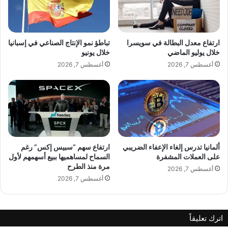
ت
و
ز
غ
ا
ل
ي
و
ارتفاع معدل البطالة في سويسرا
تباطؤ نمو الإنتاج الصناعي في إسبانيا
د
"
خلال يوليو الماضي
خلال يونيو
ة
أ
أغسطس 7, 2026
أغسطس 7, 2026
ف
ن
ي
ث
أ
ر
س
و
و
ب
ا
ي
ق
ك
ا
"
ألمانيا تدرس إلغاء الإعفاء الضريبي
ارتفاع سهم “سبيس إكس” رغم
ل
ل
على العملات المشفرة
السماح لمساهميها ببيع أسهمهم لأول
ا
مرة منذ الطرح
ص
أغسطس 7, 2026
ئ
ف
أغسطس 7, 2026
ت
ق
م
ة
ا
ح
اترك تعليقاً
ن
و