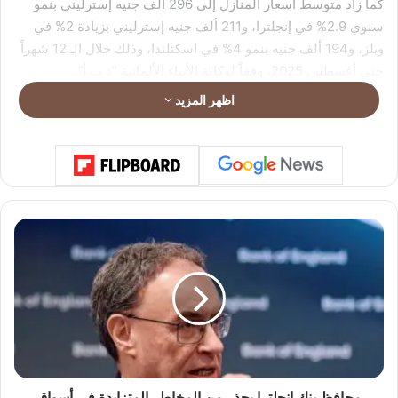
كما زاد متوسط أسعار المنازل إلى 296 ألف جنيه إسترليني بنمو
سنوي 2.9% في إنجلترا، و211 ألف جنيه إسترليني بزيادة 2% في
ويلز، و194 ألف جنيه بنمو 4% في اسكتلندا، وذلك خلال الـ 12 شهراً
حتى أغسطس 2025، وفقاً لوكالة الأنباء الألمانية “د ب أ”.
اظهر المزيد
م
ح
ا
ف
ظ
ب
ن
ك
إ
ن
محافظ بنك إنجلترا يحذر من المخاطر المتزايدة في أسواق