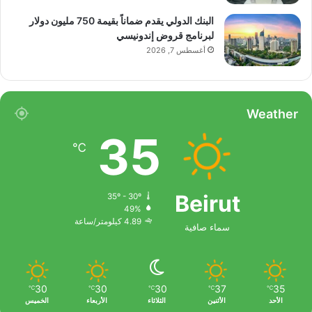
البنك الدولي يقدم ضماناً بقيمة 750 مليون دولار
لبرنامج قروض إندونيسي
أغسطس 7, 2026
Weather
35
℃
Beirut
35º - 30º
49%
4.89 كيلومتر/ساعة
سماء صافية
30
30
30
37
35
℃
℃
℃
℃
℃
الأحد
الأثنين
الثلاثاء
الأربعاء
الخميس