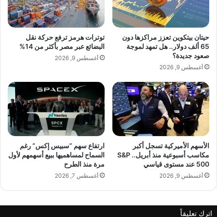
د
ل
ه
ا
ا
م
ب
ر
حيتان بيتكوين تعزز مراكزها دون
توترات هرمز ترفع حركة نقل
إ
أ
■ مصدر الخبر الأصلي
65 ألف دولار.. هل تمهد لموجة
البضائع عبر مصر بأكثر من 14%
ط
ة
صعود جديدة؟
أغسطس 9, 2026
ل
.
نشر لأول مرة على:
yalebnan.org
أغسطس 9, 2026
ا
.
تاريخ النشر:
2025-11-30 19:52:00
ل
G
ة
l
ذ
a
اقرأ أيضًا:
“فوكس” تسجل إيرادات وأرباحاً قوية بدعم من
ه
m
إعلانات كأس العالم
ب
b
ي
y
ة
C
الأسهم الأميركية تسجل أكبر
ارتفاع سهم “سبيس إكس” رغم
الكاتب:
ahmadsh
ت
مكاسب أسبوعية منذ أبريل.. S&P
السماح لمساهميها ببيع أسهمهم لأول
a
500 عند مستوى قياسي
مرة منذ الطرح
خ
r
ط
l
أغسطس 9, 2026
أغسطس 7, 2026
ف
تنويه من موقعنا
a
ا
ت
تم جلب هذا المحتوى بشكل آلي من المصدر:
ل
ب
اترك تعليقاً
أ
ح