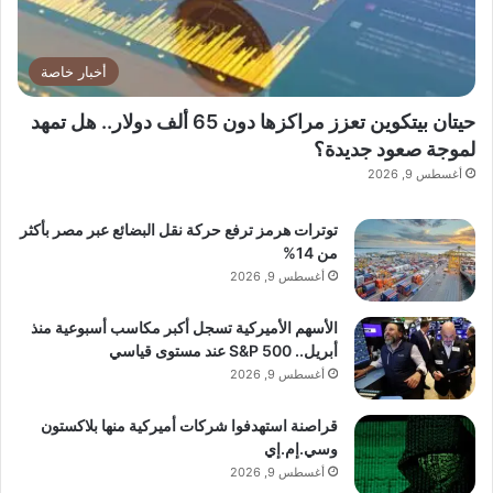
هذا المحتوى.
أخبار خاصة
حيتان بيتكوين تعزز مراكزها دون 65 ألف دولار.. هل تمهد
لموجة صعود جديدة؟
أغسطس 9, 2026
توترات هرمز ترفع حركة نقل البضائع عبر مصر بأكثر
من 14%
أغسطس 9, 2026
الأسهم الأميركية تسجل أكبر مكاسب أسبوعية منذ
lebanonpress.xyz — وجهة الجمال الشاملة لكل
أبريل.. S&P 500 عند مستوى قياسي
امرأة..Glam by Carla تبحث عن الأناقة والعناية الفاخرة نص
أغسطس 9, 2026
الخبر
قراصنة استهدفوا شركات أميركية منها بلاكستون
وسي.إم.إي
أغسطس 9, 2026
الجمال
الشاملة
امرأة
لكل