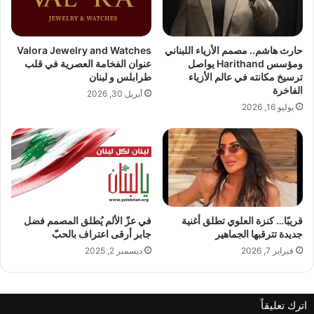
ح
ر
لبنان.
ا
ي
ل
ص
ي
ل
📍 الموقع: Naccache – لبنان
حارث هاشم.. مصمم الأزياء اللبناني
Valora Jewelry and Watches
.
إ
ومؤسس Harithand يواصل
عنوان الفخامة العصرية في قلب
(
ل
ترسيخ مكانته في عالم الأزياء
طرابلس و لبنان
)
الفاخرة
ى
أبريل 30, 2026
📞 للحجز والاستفسار:
ب
يوليو 16, 2026
ي
ر
+961 04 410 048 / +961 71 280 606
و
ت
اقرأ أيضًا:
Valora Jewelry and Watches
قريبًا… كنزة العلوي تطلق أغنية
في عزّ الألم يُطلق المصمم فضل
عنوان الفخامة العصرية في قلب طرابلس و
جديدة تترقبها الجماهير
جابر أرقى اعتراف بالحبّ
فبراير 7, 2026
ديسمبر 2, 2025
لبنان
اترك تعليقاً
شارك هذا الموضوع: