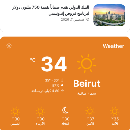
البنك الدولي يقدم ضماناً بقيمة 750 مليون دولار
لبرنامج قروض إندونيسي
أغسطس 7, 2026
Weather
34
℃
Beirut
35º - 30º
57%
4.89 كيلومتر/ساعة
سماء صافية
30
30
30
37
35
℃
℃
℃
℃
℃
الأحد
الأثنين
الثلاثاء
الأربعاء
الخميس