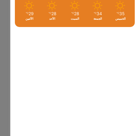
29
28
28
34
35
℃
℃
℃
℃
℃
الخميس
الجمعة
السبت
الأحد
الأثنين