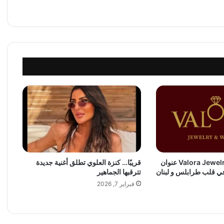
r
R
o
b
l
o
x
i
n
2
0
2
5
Valora Jewelry and Watches عنوان
قريبًا… كنزة العلوي تطلق أغنية جديدة
في قلب طرابلس و لبنان
تترقبها الجماهير
فبراير 7, 2026