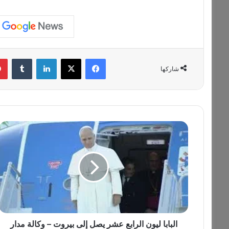
فيسبوك
‫X
لينكدإن
‏Tumblr
شاركها
ا
ل
ب
ا
ب
ا
ل
ي
و
ن
البابا ليون الرابع عشر يصل إلى بيروت – وكالة مدار