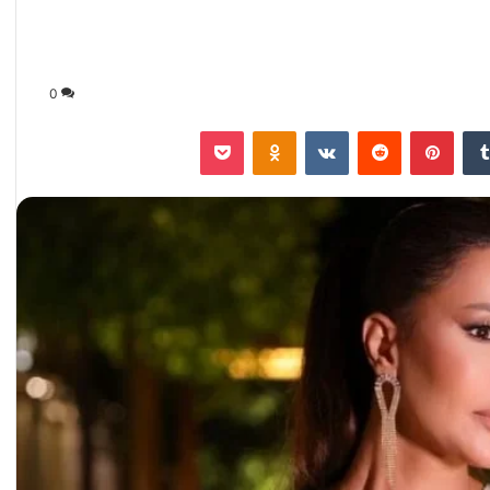
0
‏Tumblr
بينتيريست
‏Reddit
‏VKontakte
Odnoklassniki
‫Pocket