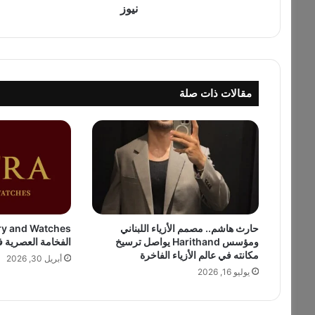
ا
نيوز
ل
ر
ا
ب
ع
مقالات ذات صلة
ع
ش
ر
ي
ص
ل
إ
ل
ى
حارث هاشم.. مصمم الأزياء اللبناني
ب
ومؤسس Harithand يواصل ترسيخ
الفخامة العصرية 
ي
مكانته في عالم الأزياء الفاخرة
ر
أبريل 30, 2026
يوليو 16, 2026
و
ت
–