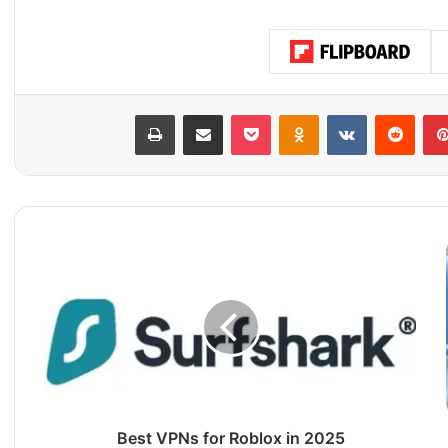
بينتيريست
‏Reddit
‏VKontakte
Odnoklassniki
‫Pocket
مشاركة عبر البريد
طباعة
B
e
s
t
V
P
N
s
f
Best VPNs for Roblox in 2025
o