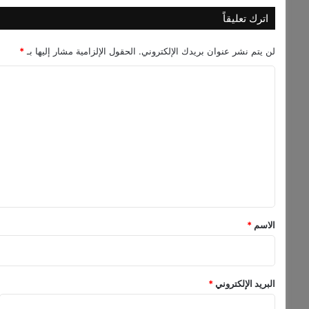
و
ك
اترك تعليقاً
ا
ل
لن يتم نشر عنوان بريدك الإلكتروني.
الحقول الإلزامية مشار إليها بـ
*
ة
م
ا
د
ل
ا
ت
ر
ن
ع
ي
ل
و
ز
ي
ق
*
الاسم
*
البريد الإلكتروني
*