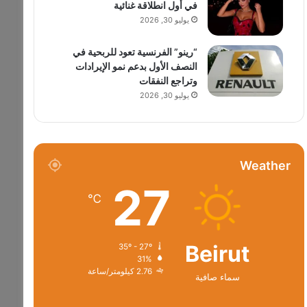
في أول انطلاقة غنائية
يوليو 30, 2026
“رينو” الفرنسية تعود للربحية في
النصف الأول بدعم نمو الإيرادات
وتراجع النفقات
يوليو 30, 2026
Weather
27
℃
Beirut
35º - 27º
31%
2.76 كيلومتر/ساعة
سماء صافية