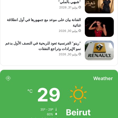
“شبهي بالملي”
ملاحظة:
قد يتم استخدام الترجمة الآلية في بعض
يوليو 31, 2026
الأحيان لتوفير هذا المحتوى.
الفنانة بيان على موعد مع جمهورها في أول انطلاقة
غنائية
يوليو 30, 2026
“رينو” الفرنسية تعود للربحية في النصف الأول بدعم
نمو الإيرادات وتراجع النفقات
يوليو 30, 2026
Weather
29
℃
Beirut
35º - 29º
60%