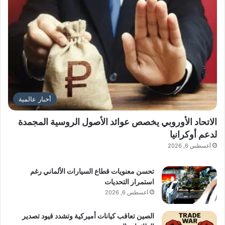
بطارية
4,700 مللي أمبير
Moto Razr Ultra هو الجهاز القابل للطي الذي
أخبار عالمية
كنت تنتظره. مع نظام كاميرا جديد، ومواصفات
الاتحاد الأوروبي يخصص عوائد الأصول الروسية المجمدة
عالية المستوى، وشاشة أكبر وأكثر سطوعًا، تم
لدعم أوكرانيا
أغسطس 6, 2026
تصميم جهاز Razr هذا ليتنافس وجهاً لوجه مع
سامسونج – مقابل سعر بالطبع.
تحسن معنويات قطاع السيارات الألماني رغم
استمرار التحديات
أغسطس 6, 2026
■ مصدر الخبر الأصلي
الصين تعاقب كيانات أميركية وتشدد قيود تصدير