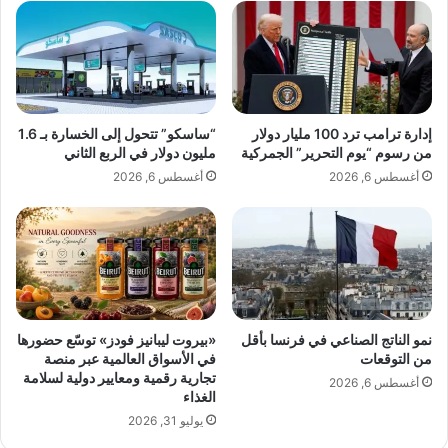
ق
ت
ت
أواجه أبدًا مشكلة في الأداء، وأحب أن أحصل على
ا
ر
ل
تجربة هاتف ذكي كاملة ورائعة عندما أقوم بفتح
ا
م
ع
Razr Ultra.
ت
ا
ح
ل
إدارة ترامب ترد 100 مليار دولار
“ساسكو” تتحول إلى الخسارة بـ 1.6
د
م
من رسوم “يوم التحرير” الجمركية
مليون دولار في الربع الثاني
إن شاشته مقاس 7 بوصات رائعة، ولكن هذا ليس
ة
غ
أغسطس 6, 2026
أغسطس 6, 2026
ت
ت
هو السبب الذي يجعلني أفضل Razr Ultra على
ه
ر
الأجهزة القابلة للطي الأخرى مثل
سامسونج
د
ب
د
ي
جالاكسي زد فليب 7
. قمت بشراء هاتف صدفي
س
ن
قابل للطي لتجربة الشاشة الخارجية. ما زلت أريد
و
ر
أن أكون قادرًا على تصفح وسائل التواصل
ي
نمو الناتج الصناعي في فرنسا بأقل
«بيروت ليبانيز فودز» توسّع حضورها
ا
من التوقعات
في الأسواق العالمية عبر منصة
الاجتماعي والرد على رسائل WhatsApp دون فتح
تجارية رقمية ومعايير دولية لسلامة
ب
أغسطس 6, 2026
هاتفي 100 مرة يوميًا. تعتبر تجربة الشاشة
الغذاء
إ
ع
يوليو 31, 2026
الخارجية في Razr Ultra من الطراز الأول،
ا