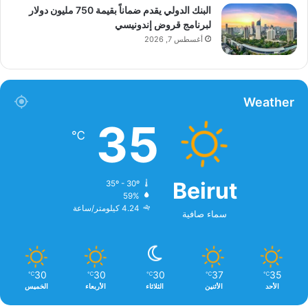
البنك الدولي يقدم ضماناً بقيمة 750 مليون دولار
لبرنامج قروض إندونيسي
أغسطس 7, 2026
Weather
35
℃
Beirut
35º - 30º
59%
4.24 كيلومتر/ساعة
سماء صافية
30
30
30
37
35
℃
℃
℃
℃
℃
الأحد
الأثنين
الثلاثاء
الأربعاء
الخميس