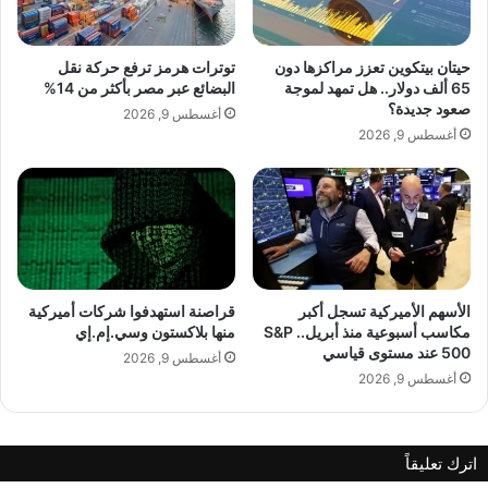
إ
ل
س
ى
ر
م
حيتان بيتكوين تعزز مراكزها دون
توترات هرمز ترفع حركة نقل
ا
س
65 ألف دولار.. هل تمهد لموجة
البضائع عبر مصر بأكثر من 14%
ئ
ت
صعود جديدة؟
أغسطس 9, 2026
ي
و
أغسطس 9, 2026
ل
ى
ف
ف
ي
ي
و
أ
ا
س
ش
ب
ن
و
ط
ع
الأسهم الأميركية تسجل أكبر
قراصنة استهدفوا شركات أميركية
مكاسب أسبوعية منذ أبريل.. S&P
منها بلاكستون وسي.إم.إي
ن
م
500 عند مستوى قياسي
ع
أغسطس 9, 2026
ا
أغسطس 9, 2026
ن
ت
ع
اترك تعليقاً
ا