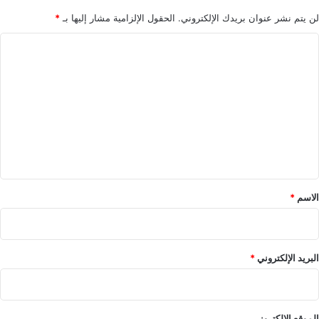
ش
لن يتم نشر عنوان بريدك الإلكتروني.
الحقول الإلزامية مشار إليها بـ
*
أ
س
ا
ه
م
ل
ا
ت
ل
ع
ت
ك
ل
ن
ي
و
ل
ق
و
*
الاسم
*
ج
ي
ا
البريد الإلكتروني
*
الموقع الإلكتروني