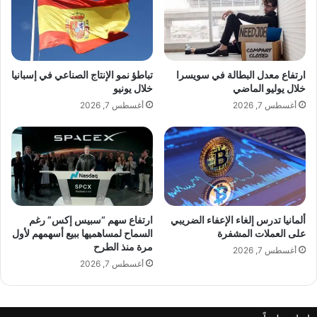
ر
ة
ز
6
ة
أ
…
س
ا
ا
ارتفاع معدل البطالة في سويسرا
تباطؤ نمو الإنتاج الصناعي في إسبانيا
ل
ب
خلال يوليو الماضي
خلال يونيو
م
ي
أغسطس 7, 2026
أغسطس 7, 2026
ه
ع
ن
و
د
س
س
ط
م
غ
ح
م
م
و
د
ض
ألمانيا تدرس إلغاء الإعفاء الضريبي
ارتفاع سهم “سبيس إكس” رغم
ا
ح
على العملات المشفرة
السماح لمساهميها ببيع أسهمهم لأول
ل
مرة منذ الطرح
و
أغسطس 7, 2026
ج
ل
أغسطس 7, 2026
و
م
ا
ح
د
ا