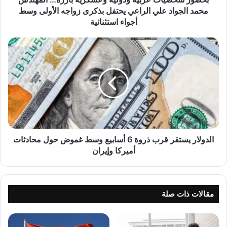
ت
محمد الجواد علي الراعي يحتفل بذكرى زواجه الأولى وسط
ع
أجواء استثنائية
ر
ب
ا
ي
ل
ة
د
و
و
د
ل
و
ا
ل
ر
ي
ي
ة
س
و
ت
الدولار يستقر قرب ذروة 6 أسابيع وسط غموض حول محادثات
ع
ق
أميركا وإيران
س
ر
ك
ق
ر
ر
ي
ب
مقالات ذات صلة
ة
ذ
ب
ر
ا
و