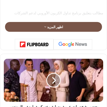
مطالب بتعليق برنامج تداول الكربون الأوروبي لدعم الشركات
اظهر المزيد
كما وصف ترامب الإجراءات التي أقرها سلفه الديمقراطي بأنها
“سخيفة” مؤكداً أن قراره سيساعد في خفض كلفة الغذاء للأميركيين،
خلال مؤتمر صحافي ضم أيضاً رئيس “وكالة حماية البيئة” (EPA)، “لي
زيلدين”، ومسؤولين تنفيذيين في متاجر سوبرماركت.
ب
ح
ض
و
ر
ش
خ
ص
ي
ا
بحضور شخصيات عربية ودولية وعسكرية بارزة… المهندس