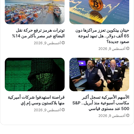
ا
ب
ز
ي
ا
ة
ت
ق
ا
د
حيتان بيتكوين تعزز مراكزها دون
توترات هرمز ترفع حركة نقل
ل
ت
65 ألف دولار.. هل تمهد لموجة
البضائع عبر مصر بأكثر من 14%
lebanonpress.xyz — الدولار يستقر قرب ذروة 6 أسابيع
د
ص
صعود جديدة؟
أغسطس 9, 2026
ف
ل
وسط غموض حول محادثات أميركا وإيران
أغسطس 9, 2026
ي
ل
ئ
م
ة
س
ا
ت
ل
و
ق
ى
و
ح
ي
ر
الأسهم الأميركية تسجل أكبر
قراصنة استهدفوا شركات أميركية
مكاسب أسبوعية منذ أبريل.. S&P
منها بلاكستون وسي.إم.إي
ة
ج
500 عند مستوى قياسي
إ
أغسطس 9, 2026
ذ
أغسطس 9, 2026
ا
ا