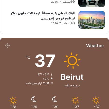
أغسطس 7, 2026
البنك الدولي يقدم ضماناً بقيمة 750 مليون دولار
لبرنامج قروض إندونيسي
أغسطس 7, 2026
Weather
37
℃
Beirut
37º - 31º
42%
2.68 كيلومتر/ساعة
سماء صافية
28
29
30
37
37
℃
℃
℃
℃
℃