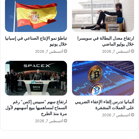
غ
ا
م
ل
و
ط
ض
ا
ح
ق
و
ة
ارتفاع معدل البطالة في سويسرا
تباطؤ نمو الإنتاج الصناعي في إسبانيا
ل
ا
خلال يوليو الماضي
خلال يونيو
م
ل
أغسطس 7, 2026
أغسطس 7, 2026
ح
و
ا
ظ
د
ي
ث
ف
ا
ي
ت
ا
أ
ل
م
ج
ألمانيا تدرس إلغاء الإعفاء الضريبي
ارتفاع سهم “سبيس إكس” رغم
ي
د
على العملات المشفرة
السماح لمساهميها ببيع أسهمهم لأول
ر
مرة منذ الطرح
ي
أغسطس 7, 2026
ك
د
أغسطس 7, 2026
ا
ا
و
ل