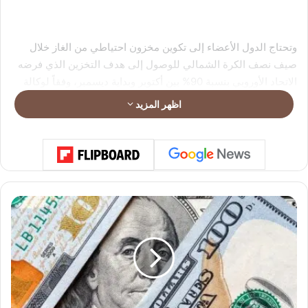
وتحتاج الدول الأعضاء إلى تكوين مخزون احتياطي من الغاز خلال
صيف نصف الكرة الشمالي للوصول إلى هدف التخزين الذي فرضه
الاتحاد الأوروبي بنسبة 90% بين أكتوبر وبداية ديسمبر، وفقاً لوكالة
“رويترز”.
اظهر المزيد
ا
ل
د
و
ل
ا
ر
ي