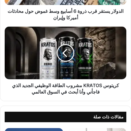
س
ت
الدولار يستقر قرب ذروة 6 أسابيع وسط غموض حول محادثات
ق
أميركا وإيران
ر
ق
ك
ر
ر
ب
ي
ذ
ت
ر
و
و
س
ة
K
6
R
أ
A
س
T
كريتوس KRATOS مشروب الطاقة الوظيفي الجديد الذي
ا
O
فاجأني وأنا أبحث في السوق العالمي
ب
S
ي
م
ع
ش
و
ر
مقالات ذات صلة
س
و
ط
ب