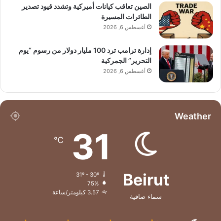
الصين تعاقب كيانات أميركية وتشدد قيود تصدير
الطائرات المسيرة
أغسطس 6, 2026
إدارة ترامب ترد 100 مليار دولار من رسوم “يوم
التحرير” الجمركية
أغسطس 6, 2026
Weather
31
℃
Beirut
31º - 30º
75%
3.57 كيلومتر/ساعة
سماء صافية