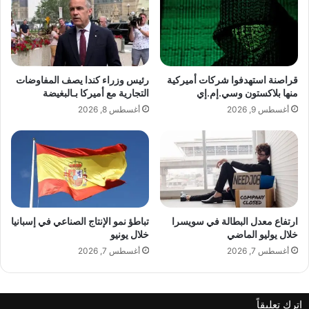
د
ك
ة
ت
التجارة الدولية والسلع الأساسية
م
و
ع
ك
ا
م
ن
ن
قراصنة استهدفوا شركات أميركية
رئيس وزراء كندا يصف المفاوضات
ق
ق
منها بلاكستون وسي.إم.إي
التجارية مع أميركا بـالبغيضة
س
ل
الطيران والمطارات
أغسطس 9, 2026
أغسطس 8, 2026
ا
ب
م
ا
ب
ل
ي
م
ن
ص
ص
الطاقة المتجددة والحلول المستدامة
ن
ن
ع
ا
…
ارتفاع معدل البطالة في سويسرا
تباطؤ نمو الإنتاج الصناعي في إسبانيا
ع
و
خلال يوليو الماضي
خلال يونيو
ا
م
أغسطس 7, 2026
أغسطس 7, 2026
ل
ل
ق
ا
ر
ي
اترك تعليقاً
ا
ي