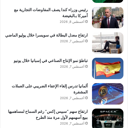
رئيس وزراء كندا يصف المفاوضات التجارية مع
أميركا بـالبغيضة
حضور دولي
أغسطس 8, 2026
ارتفاع معدل البطالة في سويسرا خلال يوليو الماضي
أغسطس 7, 2026
تحت قيادتها، تمتلك المجموعة انتشارًا عالميًا
تباطؤ نمو الإنتاج الصناعي في إسبانيا خلال يونيو
يمتد إلى:
أغسطس 7, 2026
الإمارات – كندا – المملكة المتحدة – هونغ كونغ
ألمانيا تدرس إلغاء الإعفاء الضريبي على العملات
المشفرة
– ليبيا – كينيا – السودان – رواندا – إثيوبيا – غانا
أغسطس 7, 2026
– السعودية – أمريكا – المالديف – أذربيجان –
ارتفاع سهم “سبيس إكس” رغم السماح لمساهميها
جيبوتي وغيرها.
ببيع أسهمهم لأول مرة منذ الطرح
أغسطس 7, 2026