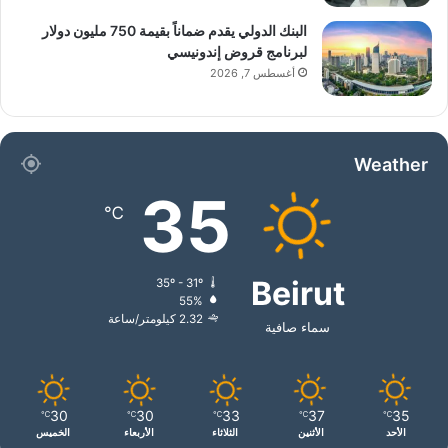
البنك الدولي يقدم ضماناً بقيمة 750 مليون دولار
لبرنامج قروض إندونيسي
أغسطس 7, 2026
كما أن لديها شبكة قوية من الشركاء الماليين
العالميين، منهم:
Weather
Saudi EXIM، India Exim Bank، China
35
℃
Exim Bank، FIMBANK، وغيرها من
المؤسسات الدولية الكبرى.
Beirut
35º - 31º
55%
2.32 كيلومتر/ساعة
سماء صافية
نشاط مجتمعي وإنساني
30
30
33
37
35
℃
℃
℃
℃
℃
الأحد
الأثنين
الثلاثاء
الأربعاء
الخميس