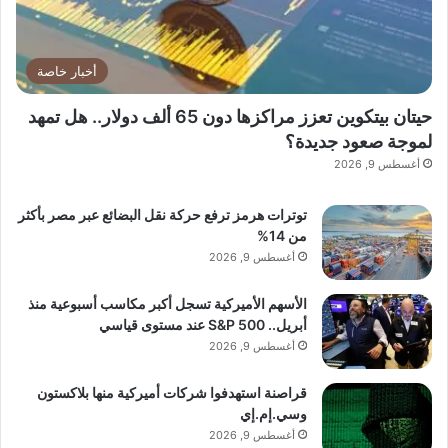
تعزيز الشراكات الدولية
أخبار خاصة
حيتان بيتكوين تعزز مراكزها دون 65 ألف دولار.. هل تمهد
لموجة صعود جديدة؟
أغسطس 9, 2026
التوسع في أسواق جديدة
توترات هرمز ترفع حركة نقل البضائع عبر مصر بأكثر
من 14%
أغسطس 9, 2026
الأسهم الأميركية تسجل أكبر مكاسب أسبوعية منذ
بناء بيئة عمل تعتمد على الثقافة المؤسسية
أبريل.. S&P 500 عند مستوى قياسي
الراقية والتنمية المستدامة
أغسطس 9, 2026
قراصنة استهدفوا شركات أميركية منها بلاكستون
وسي.إم.إي
أغسطس 9, 2026