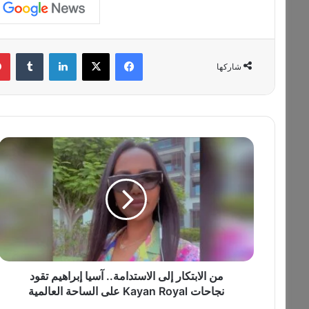
فيسبوك
‫X
لينكدإن
‏Tumblr
شاركها
م
ن
ا
ل
ا
ب
ت
ك
ا
ر
من الابتكار إلى الاستدامة.. آسيا إبراهيم تقود
إ
نجاحات Kayan Royal على الساحة العالمية
ل