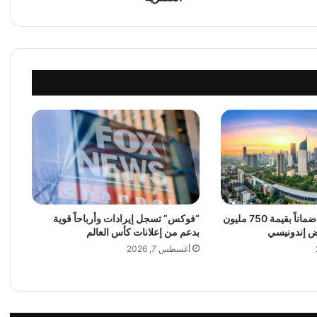
ل
ق
«
T
r
i
9
B
a
9
a
T
w
i
l
البنك الدولي يقدم ضماناً بقيمة 750 مليون
“فوكس” تسجل إيرادات وأرباحاً قوية
ض إندونيسي
بدعم من إعلانات كأس العالم
a
»
أغسطس 7, 2026
.
.
ع
م