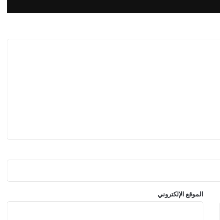
ل
ف
ن
ي
ج
د
ي
د
ي
ج
م
ع
ب
ي
ن
ا
ل
إ
ح
الموقع الإلكتروني
س
ا
س