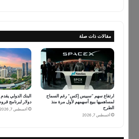
ى
ا
ل
ا
س
مقالات ذات صلة
ت
د
ا
م
ة
.
.
آ
س
ي
ارتفاع سهم “سبيس إكس” رغم السماح
لمساهميها ببيع أسهمهم لأول مرة منذ
دولار لبرنامج قرو
ا
الطرح
إ
أغسطس 7, 2026
ب
أغسطس 7, 2026
ر
ا
ه