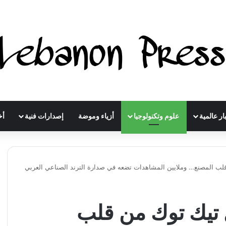
ار عالمية
علوم وتكنولوجيا
أزياء وموضة
إصدارات فنية
أخ
 المصنع… وملايين المشاهدات تضعه في صدارة الترند الصناعي العربي
تيك توك من قلب