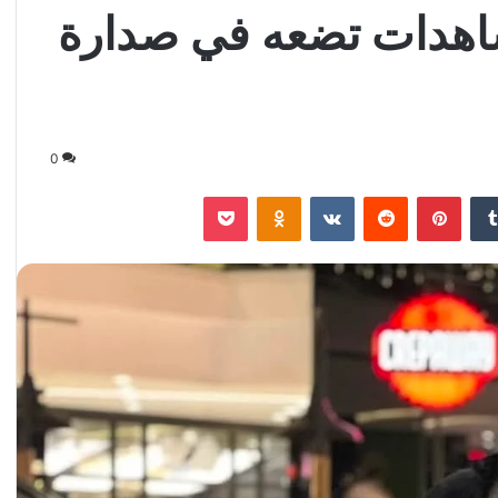
شاهدات تضعه في صدارة
0
‏Tumblr
بينتيريست
‏Reddit
‏VKontakte
Odnoklassniki
‫Pocket