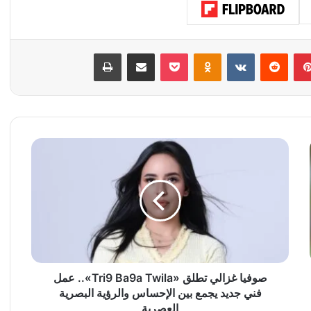
بينتيريست
‏Reddit
‏VKontakte
Odnoklassniki
‫Pocket
مشاركة عبر البريد
طباعة
ص
و
ف
ي
ا
غ
ز
ا
ل
ي
صوفيا غزالي تطلق «Tri9 Ba9a Twila».. عمل
ت
فني جديد يجمع بين الإحساس والرؤية البصرية
ط
العصرية