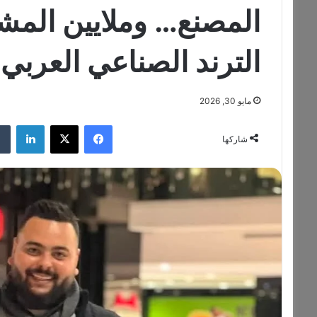
المصنع… وملايين الم
الترند الصناعي العربي
مايو 30, 2026
فيسبوك
‫X
لينكدإن
شاركها