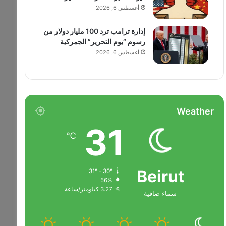
أغسطس 6, 2026
إدارة ترامب ترد 100 مليار دولار من
رسوم “يوم التحرير” الجمركية
أغسطس 6, 2026
Weather
31
℃
Beirut
31º - 30º
56%
3.27 كيلومتر/ساعة
سماء صافية