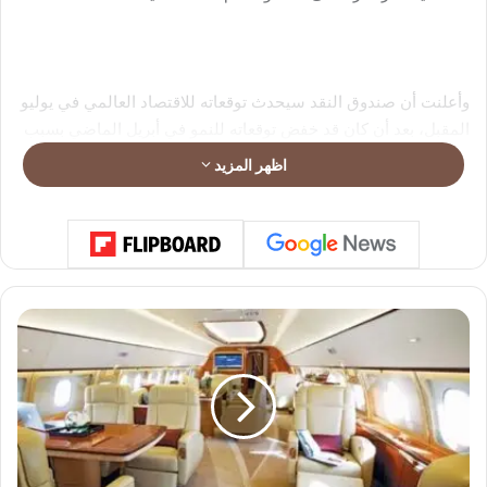
وأعلنت أن صندوق النقد سيحدث توقعاته للاقتصاد العالمي في يوليو
المقبل، بعد أن كان قد خفض توقعاته للنمو في أبريل الماضي بسبب
تداعيات الحرب في الشرق الأوسط.
اظهر المزيد
كما أشارت غورغييفا إلى أن الصندوق سيستأنف في مرحلة لاحقة
التقييم الدوري للاقتصاد الروسي، لكنه كان قد أرجأ هذه الخطوة
سابقًا بسبب صعوبة الحصول على البيانات الاقتصادية اللازمة في
ق
ط
ظل الحرب.
ا
ع
ا
ل
ط
ي