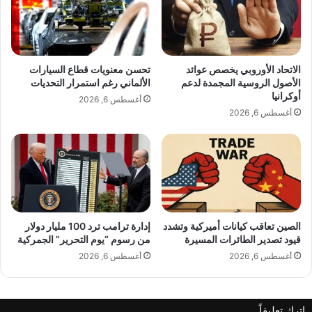
ر
ج
ب
ا
إ
ل
ي
م
ر
ص
الاتحاد الأوروبي يخصص عوائد
تحسن معنويات قطاع السيارات
ا
ا
الأصول الروسية المجمدة لدعم
الألماني رغم استمرار التحديات
ن
ن
أوكرانيا
أغسطس 6, 2026
ب
ع
أغسطس 6, 2026
د
ف
ف
ي
ع
أ
ة
ل
م
م
ن
ا
أ
ن
ح
الصين تعاقب كيانات أميركية وتشدد
إدارة ترامب ترد 100 مليار دولار
ي
قيود تصدير الطائرات المسيرة
من رسوم “يوم التحرير” الجمركية
د
ا
ا
أغسطس 6, 2026
أغسطس 6, 2026
ث
ع
ا
اترك تعليقاً