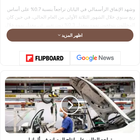
وشهد الإنفاق الرأسمالي في اليابان تراجعاً بنسبة 0.7% على أساس
ربع سنوي خلال الشهور الثلاثة الأولى من العام الحالي، في حين كان
المحللون يتوقعون نموه بمعدل 0.3% دون تغيير عن معدل نموه خلال
الأشهر الثلاثة الأخيرة من العام الماضي.
اظهر المزيد
واستقر معدل نمو الطلب الخارجي على الإنتاج الياباني خلال الربع
الأول عند مستواه في الربع الأخير من العام الماضي وهو 0.3%. كما
سجل الاستهلاك الخاص نموا بنفس المعدل خلال الربع الأول.
ت
ر
ا
ج
ع
ا
ل
ط
ل
ب
تراجع الطلب على إنتاج المصانع في ألمانيا