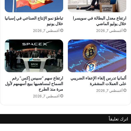
ن
ف
ي
ي
ا
ا
ارتفاع معدل البطالة في سويسرا
تباطؤ نمو الإنتاج الصناعي في إسبانيا
ل
خلال يوليو الماضي
خلال يونيو
ص
أغسطس 7, 2026
أغسطس 7, 2026
ي
ن
ت
ر
ت
ف
ع
1
ألمانيا تدرس إلغاء الإعفاء الضريبي
ارتفاع سهم “سبيس إكس” رغم
0
على العملات المشفرة
السماح لمساهميها ببيع أسهمهم لأول
مرة منذ الطرح
.
أغسطس 7, 2026
9
أغسطس 7, 2026
%
خ
ل
اترك تعليقاً
ا
ل