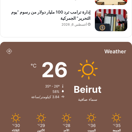
إدارة ترامب ترد 100 مليار دولار من رسوم “يوم
التحرير” الجمركية
أغسطس 6, 2026
Weather
26
℃
Beirut
35º - 26º
58%
3.84 كيلومتر/ساعة
سماء صافية
30
29
28
36
35
℃
℃
℃
℃
℃
الجمعة
السبت
الأحد
الأثنين
الثلاثاء