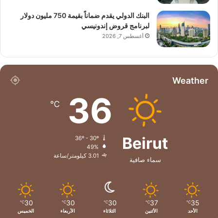
البنك الدولي يقدم ضماناً بقيمة 750 مليون دولار
لبرنامج قروض إندونيسي
أغسطس 7, 2026
Weather
36
℃
Beirut
36º - 30º
49%
3.01 كيلومتر/ساعة
سماء صافية
30
30
30
37
35
℃
℃
℃
℃
℃
الأحد
الأثنين
الثلاثاء
الأربعاء
الخميس