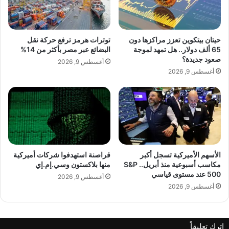
ع
"
ت
ر
خ
حيتان بيتكوين تعزز مراكزها دون
توترات هرمز ترفع حركة نقل
ي
65 ألف دولار.. هل تمهد لموجة
البضائع عبر مصر بأكثر من 14%
ص
صعود جديدة؟
أغسطس 9, 2026
اً
أغسطس 9, 2026
ل
ا
س
ت
غ
ل
ا
الأسهم الأميركية تسجل أكبر
قراصنة استهدفوا شركات أميركية
ل
مكاسب أسبوعية منذ أبريل.. S&P
منها بلاكستون وسي.إم.إي
ا
500 عند مستوى قياسي
ل
أغسطس 9, 2026
أغسطس 9, 2026
غ
ا
ز
اترك تعليقاً