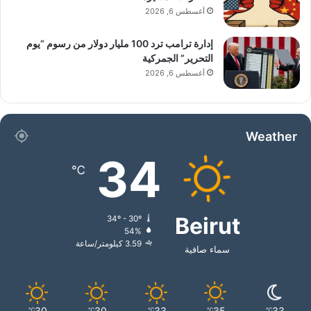
أغسطس 6, 2026
إدارة ترامب ترد 100 مليار دولار من رسوم “يوم
التحرير” الجمركية
أغسطس 6, 2026
Weather
34
℃
Beirut
34º - 30º
54%
3.59 كيلومتر/ساعة
سماء صافية
30
30
33
35
33
℃
℃
℃
℃
℃