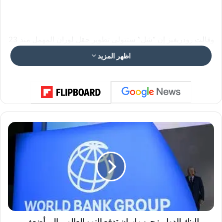
وقالت رودريغيز إن “شل” ستتولى تطوير حقل لوران المهمل منذ 23
عاماً والذي يضم سبعة مكامن للغاز الطبيعي تقع ستة منها على طول
اظهر المزيد
الحدود البحرية المشتركة مع ترينيداد وتوباغو.
ا
ل
ب
ن
ك
ا
ل
د
و
ل
البنك الدولي: حرب إيران تدفع النمو العالمي إلى أضعف