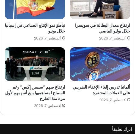
ع
ن
ا
م
ل
ش
م
ا
ارتفاع معدل البطالة في سويسرا
تباطؤ نمو الإنتاج الصناعي في إسبانيا
ي
ه
خلال يوليو الماضي
خلال يونيو
إ
د
أغسطس 7, 2026
أغسطس 7, 2026
ل
ة
ى
ب
أ
أ
ض
غ
ع
ن
ف
ي
م
ة
س
"
ألمانيا تدرس إلغاء الإعفاء الضريبي
ارتفاع سهم “سبيس إكس” رغم
ت
إ
على العملات المشفرة
السماح لمساهميها ببيع أسهمهم لأول
و
مرة منذ الطرح
ي
أغسطس 7, 2026
ى
ل
أغسطس 7, 2026
م
ا
ن
ك
ذ
ن
اترك تعليقاً
ج
ت