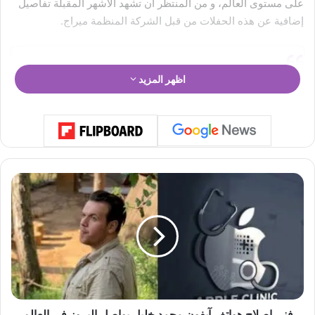
على مستوى العالم، و من المنتظر أن تشهد الأشهر المقبلة تفاصيل
إضافية عن هذه الحفلات من قبل الشركة المنظمة ميراج.
اظهر المزيد
ف
ن
ي
إ
ص
ل
ا
ح
ه
View this post on Instagram
و
فني إصلاح هواتف آيفون محمد خليل يواصل البروز في العالم