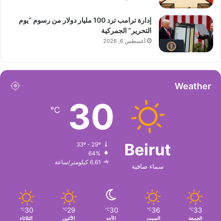
إدارة ترامب ترد 100 مليار دولار من رسوم “يوم
التحرير” الجمركية
أغسطس 6, 2026
Weather
30
℃
Beirut
33º - 29º
64%
6.61 كيلومتر/ساعة
سماء صافية
30
29
30
36
33
℃
℃
℃
℃
℃
الجمعة
السبت
الأحد
الأثنين
الثلاثاء