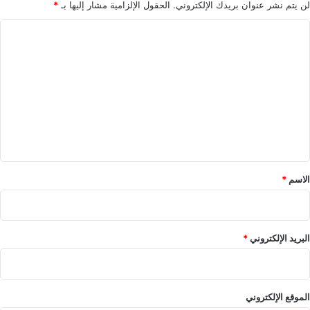
ض
لن يتم نشر عنوان بريدك الإلكتروني.
الحقول الإلزامية مشار إليها بـ
*
ي
ا
ب
ح
ل
س
ت
ا
ب
ع
ه
ل
A
ي
p
p
ق
l
*
e
الاسم
*
c
l
i
n
البريد الإلكتروني
*
i
c
الموقع الإلكتروني