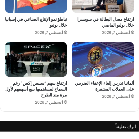
ا
د
ل
ي
ب
د
ارتفاع معدل البطالة في سويسرا
تباطؤ نمو الإنتاج الصناعي في إسبانيا
ر
ة
خلال يوليو الماضي
خلال يونيو
و
.
أغسطس 7, 2026
أغسطس 7, 2026
ز
.
ف
.
ي
ا
ل
ع
ا
ل
ألمانيا تدرس إلغاء الإعفاء الضريبي
ارتفاع سهم “سبيس إكس” رغم
م
على العملات المشفرة
السماح لمساهميها ببيع أسهمهم لأول
مرة منذ الطرح
ا
أغسطس 7, 2026
ل
أغسطس 7, 2026
إ
ف
ت
اترك تعليقاً
ر
ا