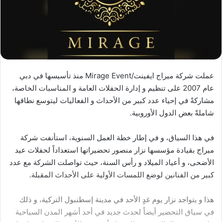
عملت شركة ميراج ايفينت/Mirage Event منذ تأسيسها في دبي
عام 2007 على تنظيم و إدارة الحفلات العامة و المناسبات الخاصة،
مشاركةً في إحياء عدد كبير من الأحداث و الفعاليات ليتوسع نطاقها
شاملةً بعض الدول الأوروبية.
في هذا السياق، و في إطار خطة العمل السنوية، استأنفت شركة
ميراج بقيادة مؤسسها نزار منصور تحضيراتها استعداداً لحفلات عيد
الأضحى، و أعياد الميلاد و رأس السنة، حيث تواصلت الشركة مع عدد
كبير من الفنانين لوضع اللمسات الأولية على الأحداث المقبلة.
هذا و يتواجد نزار يوم غدٍ الأحد في مدينة إسطنبول التركية، و ذلك
في سياق التحضير أيضاً لحدث جديد في أحد أشهر المدن السياحية