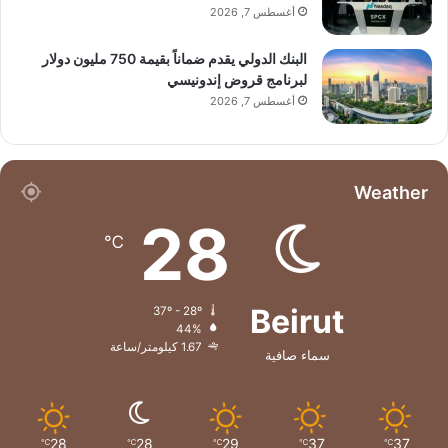
أغسطس 7, 2026
البنك الدولي يقدم ضماناً بقيمة 750 مليون دولار
لبرنامج قروض إندونيسي
أغسطس 7, 2026
Weather
28
℃
Beirut
37º - 28º
44%
1.67 كيلومتر/ساعة
سماء صافية
28
28
29
37
37
℃
℃
℃
℃
℃