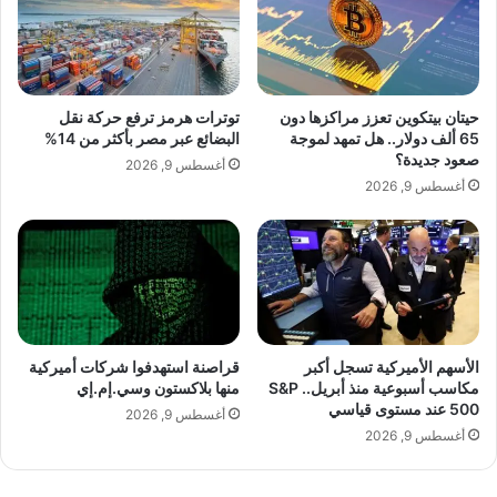
ا
ع
ف
ي
ي
د
أ
م
ر
ي
حيتان بيتكوين تعزز مراكزها دون
توترات هرمز ترفع حركة نقل
ي
ل
65 ألف دولار.. هل تمهد لموجة
البضائع عبر مصر بأكثر من 14%
ن
ا
صعود جديدة؟
أغسطس 9, 2026
ا
د
أغسطس 9, 2026
ب
ه
ل
ا
ا
ت
ز
ح
و
ت
ف
ا
ي
ل
ر
الأسهم الأميركية تسجل أكبر
قراصنة استهدفوا شركات أميركية
م
مكاسب أسبوعية منذ أبريل.. S&P
منها بلاكستون وسي.إم.إي
س
ا
500 عند مستوى قياسي
ا
ء
أغسطس 9, 2026
ت
أغسطس 9, 2026
.
ش
.
ي
.