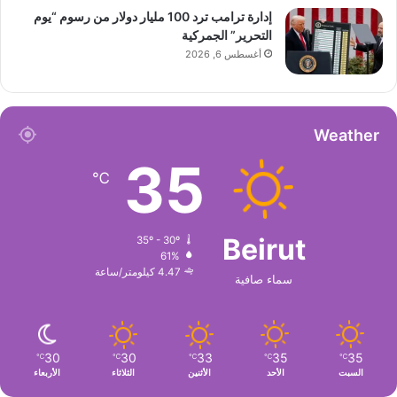
إدارة ترامب ترد 100 مليار دولار من رسوم “يوم
التحرير” الجمركية
أغسطس 6, 2026
Weather
35
℃
Beirut
35º - 30º
61%
4.47 كيلومتر/ساعة
سماء صافية
30
30
33
35
35
℃
℃
℃
℃
℃
السبت
الأحد
الأثنين
الثلاثاء
الأربعاء