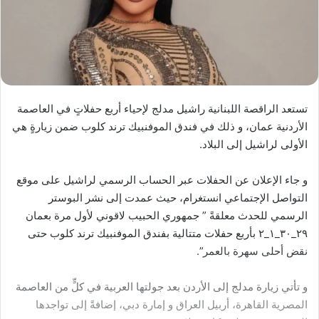
تستعد الراقصة اللبنانية راشيل مدلج لإحياء أربع حفلاتٍ في العاصمة
الأردنية عمان، و ذلك في فندق الموفنبيك ترند كلوب ضمن زيارةٍ هي
الأولى لراشيل إلى البلاد.
و جاء الإعلان عن الحفلات عبر الحساب الرسمي لراشيل على موقع
التواصل الإجتماعي انستغرام، حيث عمدت إلى نشر البوستر
الرسمي للحدث معلقةً ” جمهوري الحبيب لاقوني لأول مرة بعمان
٢٩_٣٠_١_٢ بأربع حفلات متتالية بفندق الموفنبيك ترند كلوب حتى
نقض أحلى سهرة بالعمر”.
و تأتي زيارة مدلج إلى الأردن بعد جولتها العربية في كلٍّ من العاصمة
المصرية القاهرة، أربيل العراق و إمارة دبي، إضافةً إلى تواجدها