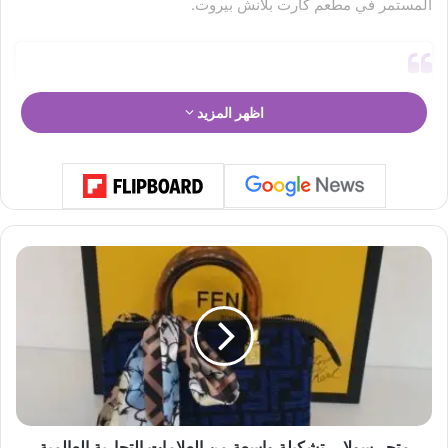
المستمر في مطعم كارت بلانش بيروت.
اظهر المزيد
م
ت
ج
ر
س
و
ل
ا
View this post on Instagram
.
.
متجر سولا... تشكيلة واسعة من العلامات التجارية العالمية