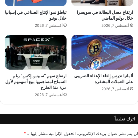
ت
ل
ا
ك
ارتفاع معدل البطالة في سويسرا
تباطؤ نمو الإنتاج الصناعي في إسبانيا
ل
ث
خلال يوليو الماضي
خلال يونيو
ت
ي
أغسطس 7, 2026
أغسطس 7, 2026
ج
ر
ا
ي
ر
ن
ي
خ
ة
ل
ا
ا
ل
ل
ع
ف
ألمانيا تدرس إلغاء الإعفاء الضريبي
ارتفاع سهم “سبيس إكس” رغم
ا
على العملات المشفرة
السماح لمساهميها ببيع أسهمهم لأول
ت
مرة منذ الطرح
ل
ر
أغسطس 7, 2026
م
ة
أغسطس 7, 2026
ي
ا
ة
ل
أ
اترك تعليقاً
ع
ي
ا
لن يتم نشر عنوان بريدك الإلكتروني.
الحقول الإلزامية مشار إليها بـ
*