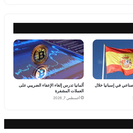
t
o
r
s
إ
ل
ى
ا
ل
أ
ض
و
ا
لصناعي في إسبانيا خلال
ألمانيا تدرس إلغاء الإعفاء الضريبي على
ء
العملات المشفرة
م
ن
أغسطس 7, 2026
ج
د
ي
د
ب