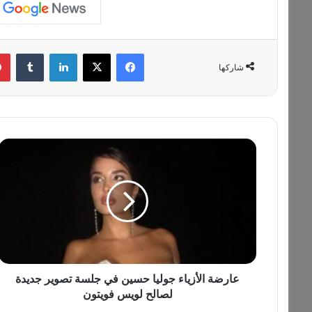
فيسبوك
‫X
لينكدإن
‏Tumblr
شاركها
ع
ا
ر
ض
ة
ا
ل
أ
ز
ي
عارضة الأزياء جوليا حسين في جلسة تصوير جديدة
ا
لصالح لويس فويتون
ء