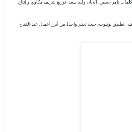
يو كليب” يا حبيبي” عام 2020، و هي من كلمات تامر حسين، ألحان وليد سعد، توزيع شريف مكاوي و إنتاج
حها أكثر من 14 مليون مشاهدة على تطبيق يوتيوب، حيث تعتبر واحدةً من أبرز أعمال عبد الفتاح