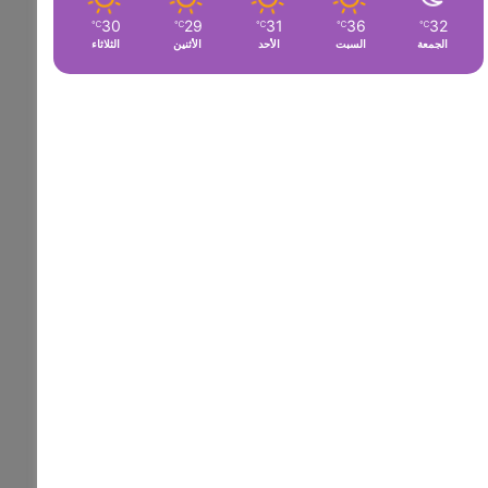
30
29
31
36
32
℃
℃
℃
℃
℃
الجمعة
السبت
الأحد
الأثنين
الثلاثاء