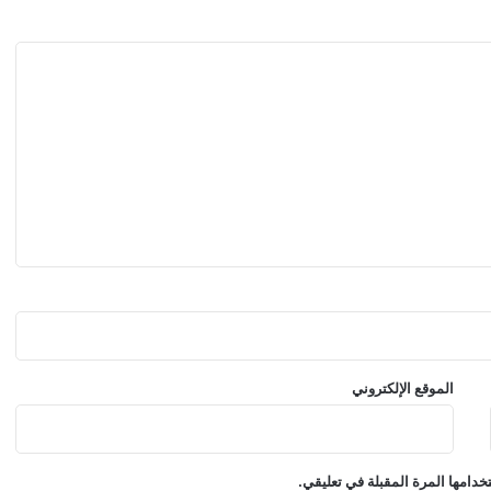
س
ي
ا
ر
ة
أ
و
د
ي
س
ي
د
ا
ن
R
S
3
الموقع الإلكتروني
دامها المرة المقبلة في تعليقي.