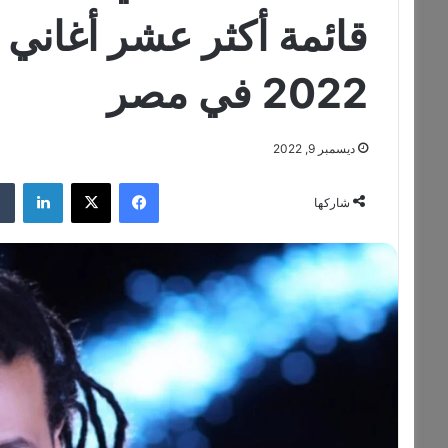
قائمة أكثر عشر أغاني 
2022 في مصر
ديسمبر 9, 2022
فيسبوك
‫X
لينكدإن
شاركها