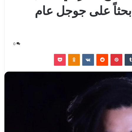
بحثاً على جوجل عام
0
‏Tumblr
بينتيريست
‏Reddit
‏VKontakte
Odnoklassniki
‫Pocket