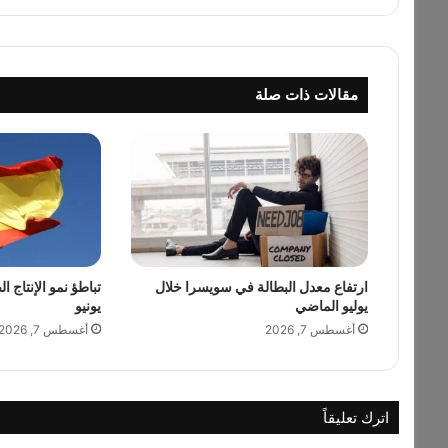
ج
و
ل
ي
مقالات ذات صلة
ا
ح
س
ي
ن
ف
ي
ج
ل
ارتفاع معدل البطالة في سويسرا خلال
تباطؤ نمو الإنتاج ا
س
يوليو الماضي
يونيو
ة
ت
أغسطس 7, 2026
أغسطس 7, 2026
ص
و
ي
ر
اترك تعليقاً
ج