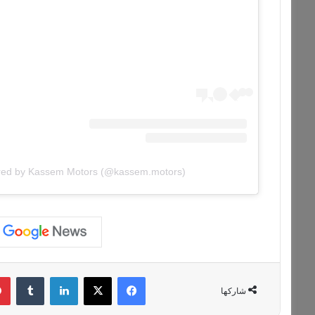
ared by Kassem Motors (@kassem.motors)
فيسبوك
‫X
لينكدإن
‏Tumblr
شاركها