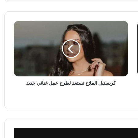
ك
ر
ي
س
ت
ي
ل
ا
ل
م
كريستيل الملاح تستعد لطرح عمل غنائي جديد
ل
ا
ح
ت
س
ت
ع
د