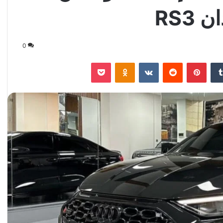
RS3
0
‏Tumblr
بينتيريست
‏Reddit
‏VKontakte
Odnoklassniki
‫Pocket