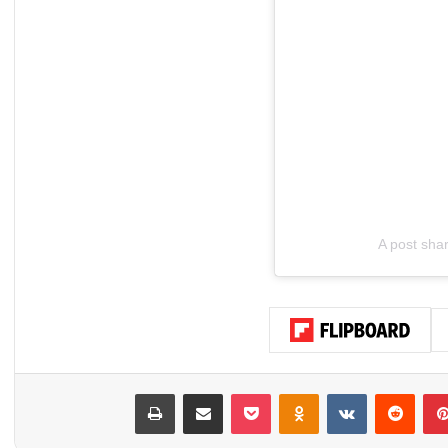
A post sh
بينتيريست
‏Reddit
‏VKontakte
Odnoklassniki
‫Pocket
مشاركة عبر البريد
طباعة