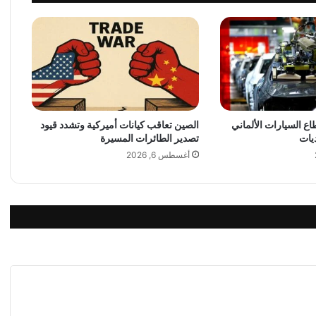
ل
ط
ر
ح
ع
م
ل
غ
ن
 السيارات الألماني
الصين تعاقب كيانات أميركية وتشدد قيود
يات
تصدير الطائرات المسيرة
ا
ئ
أغسطس 6, 2026
ي
ج
د
ي
د