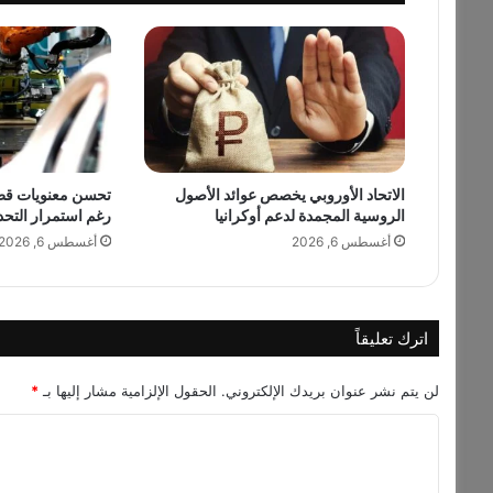
.
ع
ب
د
ا
ل
ف
ت
ا
الاتحاد الأوروبي يخصص عوائد الأصول
تحسن معنويات قطاع
الروسية المجمدة لدعم أوكرانيا
رغم استمرار التحد
ح
ا
أغسطس 6, 2026
أغسطس 6, 2026
ل
ج
ر
ي
اترك تعليقاً
ن
ي
لن يتم نشر عنوان بريدك الإلكتروني.
الحقول الإلزامية مشار إليها بـ
*
ي
د
ا
خ
ل
ل