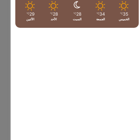
29
28
28
34
35
℃
℃
℃
℃
℃
الخميس
الجمعة
السبت
الأحد
الأثنين