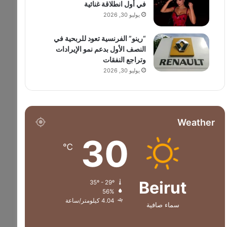
في أول انطلاقة غنائية
يوليو 30, 2026
“رينو” الفرنسية تعود للربحية في
النصف الأول بدعم نمو الإيرادات
وتراجع النفقات
يوليو 30, 2026
Weather
30
℃
Beirut
35º - 29º
56%
4.04 كيلومتر/ساعة
سماء صافية