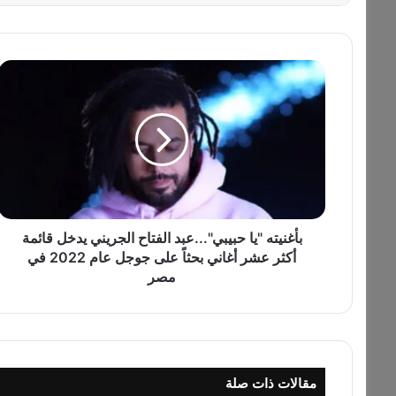
ب
أ
غ
ن
ي
ت
ه
"
ي
ا
بأغنيته "يا حبيبي"...عبد الفتاح الجريني يدخل قائمة
ح
أكثر عشر أغاني بحثاً على جوجل عام 2022 في
ب
مصر
ي
ب
ي
"
.
مقالات ذات صلة
.