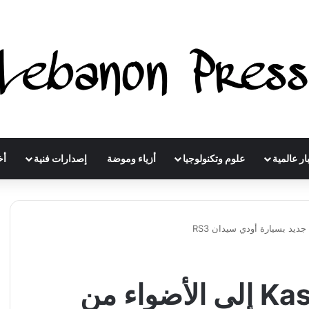
ار عالمية
علوم وتكنولوجيا
أزياء وموضة
إصدارات فنية
أخ
معرض Kassem Motors إلى الأضواء من