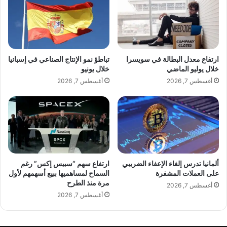
ن
ص
ي
م
ت
ت
ه
ه
ا
ا
ل
ف
ارتفاع معدل البطالة في سويسرا
تباطؤ نمو الإنتاج الصناعي في إسبانيا
ج
ي
خلال يوليو الماضي
خلال يونيو
د
ح
أغسطس 7, 2026
أغسطس 7, 2026
ي
ف
د
ل
ة
إ
"
ط
إ
ل
ن
ا
ت
ق
م
I
ألمانيا تدرس إلغاء الإعفاء الضريبي
ارتفاع سهم “سبيس إكس” رغم
ن
n
على العملات المشفرة
السماح لمساهميها ببيع أسهمهم لأول
ي
مرة منذ الطرح
f
أغسطس 7, 2026
ح
i
أغسطس 7, 2026
ب
n
ت
i
ع
x