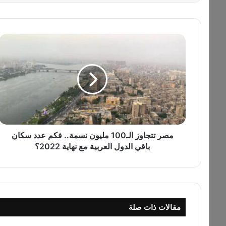
م
ص
ر
ت
ت
ج
ا
و
ز
ا
مصر تتجاوز الـ100 مليون نسمة.. فكم عدد سكان
ل
باقي الدول العربية مع نهاية 2022؟
ـ
1
0
0
م
مقالات ذات صلة
ل
ي