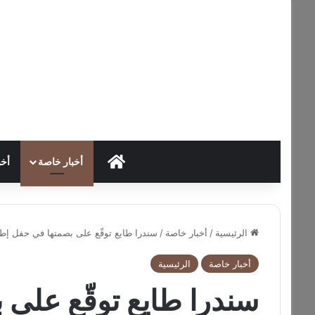
HOME
أخبار خاصة
أخب
الرئيسية
/
أخبار خاصة
/
سندرا طايع توقّع على بصمتها في حفل إطلاق ix hot20s
أخبار خاصة
الرئيسية
سندرا طايع توقّع على