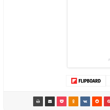
A
بينتيريست
‏Reddit
‏VKontakte
Odnoklassniki
‫Pocket
مشاركة عبر البريد
طباعة