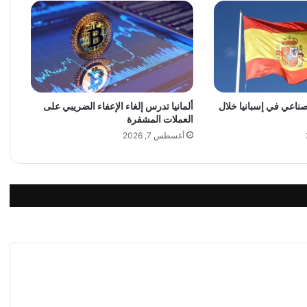
ي
ي
ح
ف
ل
اً
غ
لصناعي في إسبانيا خلال
ألمانيا تدرس إلغاء الإعفاء الضريبي على
ن
العملات المشفرة
ا
ئ
أغسطس 7, 2026
ي
اً
ف
ي
م
ر
ا
ك
ش
ا
ل