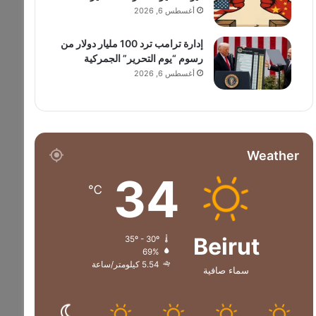
أغسطس 6, 2026
إدارة ترامب ترد 100 مليار دولار من
رسوم “يوم التحرير” الجمركية
أغسطس 6, 2026
Weather
34
℃
Beirut
35º - 30º
69%
5.54 كيلومتر/ساعة
سماء صافية