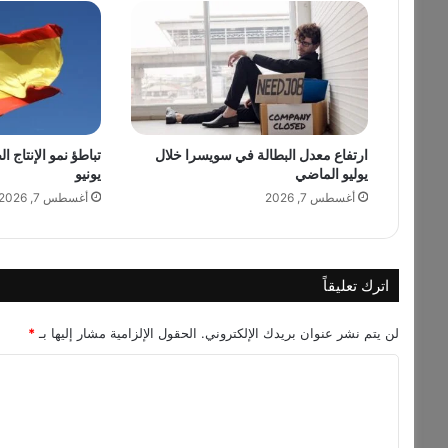
و
ن
ن
س
م
ة
.
ارتفاع معدل البطالة في سويسرا خلال
تباطؤ نمو الإنتاج ا
.
يوليو الماضي
يونيو
ف
ك
أغسطس 7, 2026
أغسطس 7, 2026
م
ع
د
د
اترك تعليقاً
س
ك
لن يتم نشر عنوان بريدك الإلكتروني.
الحقول الإلزامية مشار إليها بـ
*
ا
ن
ا
ب
ل
ا
ق
ت