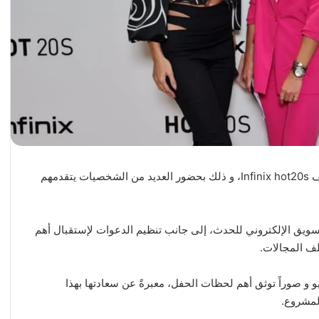
نُظّمت في فندق حبتور غراند بيروت فعاليات حفل إطلاق هاتف Infinix hot20s، و ذلك بحضور العديد من الشخصيات يتقدمهم
ويق الإلكتروني للحدث، إلى جانب تنظيم الدعوات لإستقبال أهم
لف المجالات.
و صوراً توثق أهم لحظات الحفل، معبرةً عن سعادتها بهذا
لمشروع.