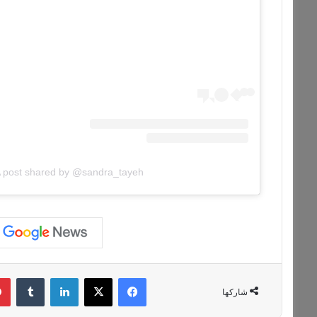
 post shared by @sandra_tayeh
فيسبوك
‫X
لينكدإن
‏Tumblr
شاركها