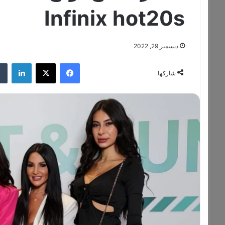
Infinix hot20s
ديسمبر 29, 2022
فيسبوك
‫X
لينكدإن
شاركها