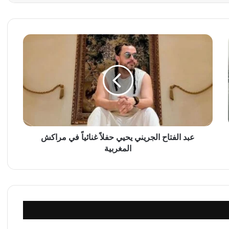
ع
ب
د
ا
ل
ف
ت
ا
ح
ا
عبد الفتاح الجريني يحيي حفلاً غنائياً في مراكش
ل
المغربية
ج
ر
ي
ن
ي
ي
ح