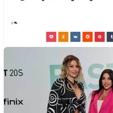
0
‏Tumblr
بينتيريست
‏Reddit
‏VKontakte
Odnoklassniki
‫Pocket