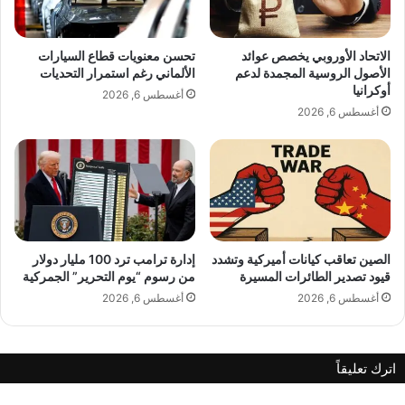
ي
i
م
m
ر
.
الاتحاد الأوروبي يخصص عوائد
تحسن معنويات قطاع السيارات
ا
.
الأصول الروسية المجمدة لدعم
الألماني رغم استمرار التحديات
ك
.
أوكرانيا
أغسطس 6, 2026
ش
ن
أغسطس 6, 2026
ا
ج
ل
ا
م
ح
غ
ب
ر
ا
ب
ر
ي
ز
ة
ف
الصين تعاقب كيانات أميركية وتشدد
إدارة ترامب ترد 100 مليار دولار
قيود تصدير الطائرات المسيرة
من رسوم “يوم التحرير” الجمركية
ي
ق
أغسطس 6, 2026
أغسطس 6, 2026
ط
ا
ع
اترك تعليقاً
ا
ل