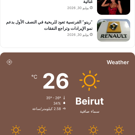
غنائية
يوليو 30, 2026
“رينو” الفرنسية تعود للربحية في النصف الأول بدعم
نمو الإيرادات وتراجع النفقات
يوليو 30, 2026
Weather
26
℃
Beirut
35º - 26º
34%
2.58 كيلومتر/ساعة
سماء صافية