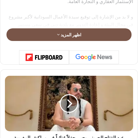
الإستثمار العقاري و التجارة العامة.
و لا بد من الإشارة إلى توقيع سيدة الأعمال السودانية لأكبر مشروع
في مجال البيئة و إعادة التدوير مع بلدية دبي في سعيٍ مستمر
لتطوير الشركة و إيصالها نحو العالمية.
اظهر المزيد
ع
ب
د
ا
ل
ف
ت
ا
ح
ا
عبد الفتاح الجريني يحيي حفلاً غنائياً في مراكش المغربية